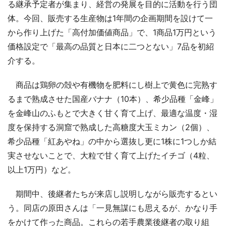
る継承予定者が集まり、経営の発展を目的に活動を行う団
体。今回、販売する生産物は1年間の企画期間を設けて一
から作り上げた「高付加価値商品」で、1商品1万円という
価格設定で「最高の品質と日本に二つとない」7品を初紹
介する。
商品は鶏卵の殻や有機物を肥料にし樹上で黄色に完熟す
るまで熟成させた国産バナナ（10本）、希少品種「金峰」
を金峰山のふもとで大きく甘く育て上げ、最適な温度・湿
度を保持する洞窟で熟成した高糖度大玉ミカン（2個）、
希少品種「紅あやね」の中から選抜し更に1株に1つしか結
実させないことで、大粒で甘く育て上げたイチゴ（4粒、
以上1万円）など。
期間中、後継者たちが来店し説明しながら販売するとい
う。同店の原田さんは「一見無謀にも思えるが、かなり手
をかけて作った商品。これらの若手農業後継者の取り組