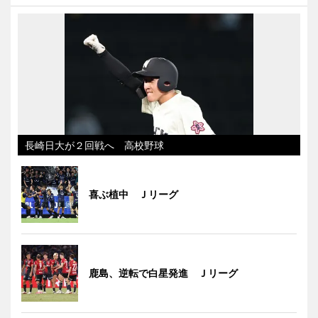
長崎日大が２回戦へ 高校野球
喜ぶ植中 Ｊリーグ
鹿島、逆転で白星発進 Ｊリーグ