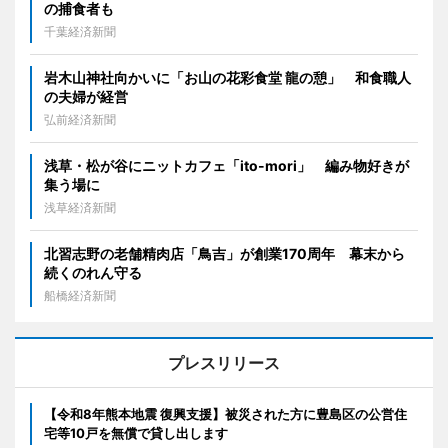
の捕食者も
千葉経済新聞
岩木山神社向かいに「お山の花彩食堂 龍の憩」 和食職人
の夫婦が経営
弘前経済新聞
浅草・松が谷にニットカフェ「ito-mori」 編み物好きが
集う場に
浅草経済新聞
北習志野の老舗精肉店「鳥吉」が創業170周年 幕末から
続くのれん守る
船橋経済新聞
プレスリリース
【令和8年熊本地震 復興支援】被災された方に豊島区の公営住
宅等10戸を無償で貸し出します