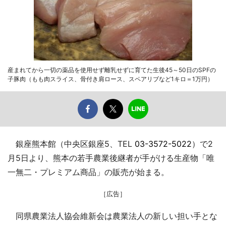
産まれてから一切の薬品を使用せず離乳せずに育てた生後45～50日のSPFの
子豚肉（もも肉スライス、骨付き肩ロース、スペアリブなど1キロ＝1万円）
銀座熊本館（中央区銀座5、TEL
03-3572-5022
）で2
月5日より、熊本の若手農業後継者が手がける生産物「唯
一無二・プレミアム商品」の販売が始まる。
［広告］
同県農業法人協会維新会は農業法人の新しい担い手とな