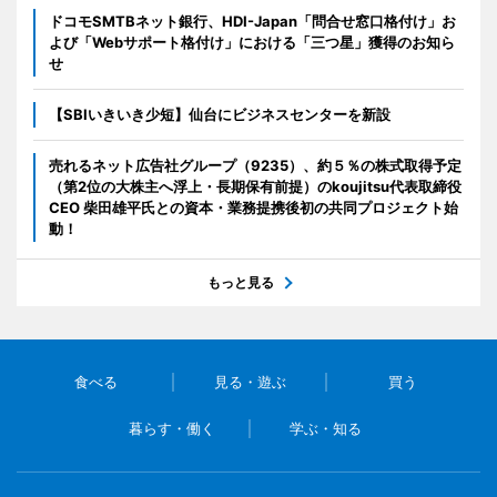
ドコモSMTBネット銀行、HDI-Japan「問合せ窓口格付け」お
よび「Webサポート格付け」における「三つ星」獲得のお知ら
せ
【SBIいきいき少短】仙台にビジネスセンターを新設
売れるネット広告社グループ（9235）、約５％の株式取得予定
（第2位の大株主へ浮上・長期保有前提）のkoujitsu代表取締役
CEO 柴田雄平氏との資本・業務提携後初の共同プロジェクト始
動！
もっと見る
食べる
見る・遊ぶ
買う
暮らす・働く
学ぶ・知る