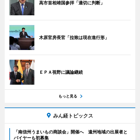
高市首相靖国参拝「適切に判断」
木原官房長官「拉致は現在進行形」
ＥＰＡ視野に議論継続
もっと見る
みん経トピックス
「南信州うまいもの商談会」開催へ 遠州地域の出展者と
バイヤーも初募集