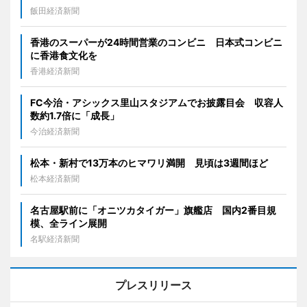
飯田経済新聞
香港のスーパーが24時間営業のコンビニ 日本式コンビニ
に香港食文化を
香港経済新聞
FC今治・アシックス里山スタジアムでお披露目会 収容人
数約1.7倍に「成長」
今治経済新聞
松本・新村で13万本のヒマワリ満開 見頃は3週間ほど
松本経済新聞
名古屋駅前に「オニツカタイガー」旗艦店 国内2番目規
模、全ライン展開
名駅経済新聞
プレスリリース