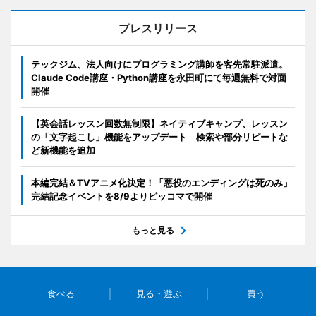
プレスリリース
テックジム、法人向けにプログラミング講師を客先常駐派遣。
Claude Code講座・Python講座を永田町にて毎週無料で対面
開催
【英会話レッスン回数無制限】ネイティブキャンプ、レッスン
の「文字起こし」機能をアップデート 検索や部分リピートな
ど新機能を追加
本編完結＆TVアニメ化決定！「悪役のエンディングは死のみ」
完結記念イベントを8/9よりピッコマで開催
もっと見る
食べる
見る・遊ぶ
買う