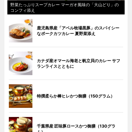
野菜たっぷりスープカレー マーガオ風味の「大山どり」の
コンフィ添え
鹿児島県産「アベル牧場黒豚」のスパイシー
なポークカツカレー 夏野菜添え
カナダ産オマール海老と帆立貝のカレー サフ
ランライスとともに
特撰柔らか棒ヒレかつ御膳（150グラム）
千葉県産 匠味豚ロースかつ御膳（130グラ
ム）