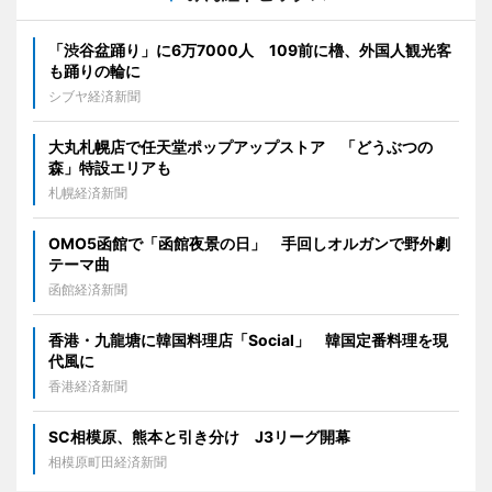
「渋谷盆踊り」に6万7000人 109前に櫓、外国人観光客
も踊りの輪に
シブヤ経済新聞
大丸札幌店で任天堂ポップアップストア 「どうぶつの
森」特設エリアも
札幌経済新聞
OMO5函館で「函館夜景の日」 手回しオルガンで野外劇
テーマ曲
函館経済新聞
香港・九龍塘に韓国料理店「Social」 韓国定番料理を現
代風に
香港経済新聞
SC相模原、熊本と引き分け J3リーグ開幕
相模原町田経済新聞