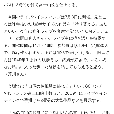
バスに3時間かけて富士山絵を仕上げる。
今回のライブペインティングは7月3日に開催。見どこ
ろは昨年描いた1畳半サイズの作品を「塗り替える」技だ
といい、今年は昨年ライブを客席で見ていたCMプロデュ
ーサーの関口直人さんが、ライブ中に弾き語りを披露す
る。開催時間は14時～16時。参加費は1,010円。定員30人
で、席は残りわずか。予約は電話で受け付ける。「関口さ
んは1949年生まれの銭湯育ち。銭湯が好きで、いろいろ
なお風呂に入った歩いた経験を話してもらえると思う」
（芹川さん）
会場では「自宅のお風呂に飾れる」という60センチ
×45センチの富士山絵十数点と、2009年にライブペイン
ティングで手掛けた3畳分の大型作品などを展示する。
「私の自宅のお風呂にも丸山さんの富士山があり、お風