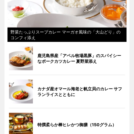
野菜たっぷりスープカレー マーガオ風味の「大山どり」の
コンフィ添え
鹿児島県産「アベル牧場黒豚」のスパイシー
なポークカツカレー 夏野菜添え
カナダ産オマール海老と帆立貝のカレー サフ
ランライスとともに
特撰柔らか棒ヒレかつ御膳（150グラム）