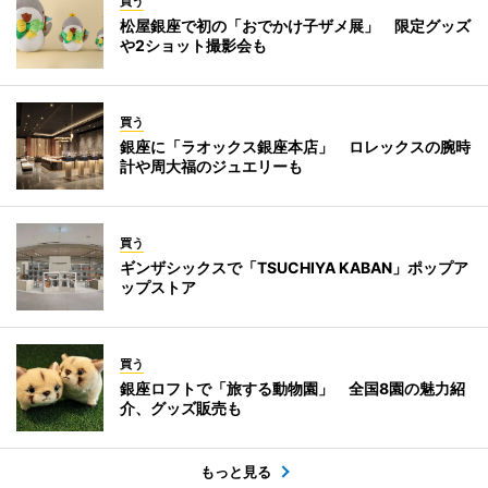
買う
松屋銀座で初の「おでかけ子ザメ展」 限定グッズ
や2ショット撮影会も
買う
銀座に「ラオックス銀座本店」 ロレックスの腕時
計や周大福のジュエリーも
買う
ギンザシックスで「TSUCHIYA KABAN」ポップア
ップストア
買う
銀座ロフトで「旅する動物園」 全国8園の魅力紹
介、グッズ販売も
もっと見る