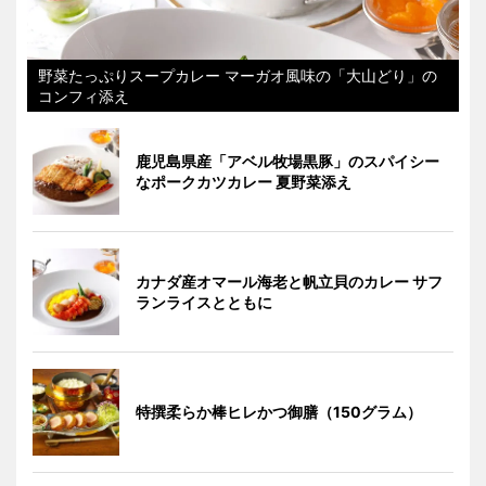
野菜たっぷりスープカレー マーガオ風味の「大山どり」の
コンフィ添え
鹿児島県産「アベル牧場黒豚」のスパイシー
なポークカツカレー 夏野菜添え
カナダ産オマール海老と帆立貝のカレー サフ
ランライスとともに
特撰柔らか棒ヒレかつ御膳（150グラム）