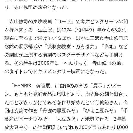
り、寺山修司の義弟となった。
寺山修司の実験映画「ローラ」で客席とスクリーンの間
を行き来する「生主演」は1974（昭和49）年から63歳の
現在に至るまで続けているほか、ほかに三沢市寺山修司記
念館の展示構成や「演劇実験室・万有引力」「唐組」など
の劇団が上演する演劇のポスターデザインなども手掛け
る。その半生は2009年に「へんりっく 寺山修司の弟」
のタイトルでドキュメンタリー映画にもなった。
「HENRIX 偏陸展」は自作のみその「展示」がメー
ン。もともと発酵食品に興味があり、鹿児島の麹と出合っ
たことがきっかけでみそを作り始めたという偏陸さん。今
回は麦麹で作る「丹波の黒豆みそ」「ひよこ豆みそ」「千
葉産のピーナツみそ」「大豆みそ」と米麹で作る「2年熟
成大豆みそ」の計5種類（いずれも200グラムあたり1,000