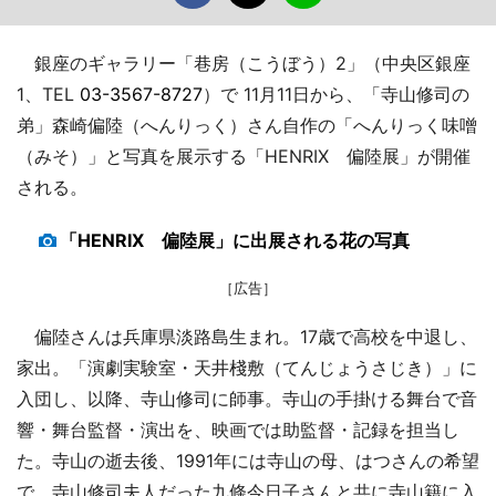
銀座のギャラリー「巷房（こうぼう）2」（中央区銀座
1、TEL
03-3567-8727
）で 11月11日から、「寺山修司の
弟」森崎偏陸（へんりっく）さん自作の「へんりっく味噌
（みそ）」と写真を展示する「HENRIX 偏陸展」が開催
される。
「HENRIX 偏陸展」に出展される花の写真
［広告］
偏陸さんは兵庫県淡路島生まれ。17歳で高校を中退し、
家出。「演劇実験室・天井棧敷（てんじょうさじき）」に
入団し、以降、寺山修司に師事。寺山の手掛ける舞台で音
響・舞台監督・演出を、映画では助監督・記録を担当し
た。寺山の逝去後、1991年には寺山の母、はつさんの希望
で、寺山修司夫人だった九條今日子さんと共に寺山籍に入