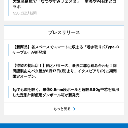
大阪高島屋で「なつやすみフェスタ」 南海やPeachとコ
ラボ
なんば経済新聞
プレスリリース
【新商品】省スペースでスマートに収まる「巻き取り式Type-C
ケーブル」が新登場
【待望の初出店！】餡とバターの、最強に罪な組み合わせ！岡
田謹製あんバタ屋が8月17日(月)より、イクスピアリ(R)に期間
限定オープン。
1gでも箱を軽く。最薄0.9mm段ボールと超軽量80g中芯を採用
した定形外郵便用ダンボール箱が新発売
もっと見る