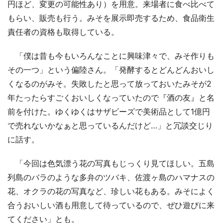
円ほど、変更の可能性あり）を用意。来場者に食べ比べて
もらい、販売も行う。みそを展示即売するため、食品衛生
責任者の資格も取得している。
「僕は昔も今もいろんなことに興味津々で、みそ作りも
その一つ」という偏陸さん。「発酵するとどんどんおいし
くなるのがみそ。失敗したと思って放っておいたみそが2
年たったらすごくおいしくなっていたので『酒の友』と名
前を付けた。ゆくゆくはサザビーズで美術品として1億円
で売れないかなぁと思っているんだけど…」と冗談交じり
に話す。
「今回は色気漂う花の写真もじっくり見てほしい。五島
列島のバラのような多弁のツバキ、佐渡ヶ島のハマナスの
花、オクラの花の写真など、珍しい花もある。みそによく
合うおいしい酒も用意して待っているので、ぜひ遊びに来
てください」とも。