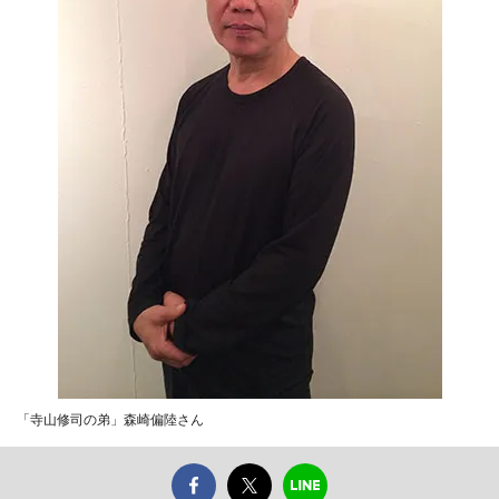
「寺山修司の弟」森崎偏陸さん