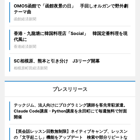
OMO5函館で「函館夜景の日」 手回しオルガンで野外劇
テーマ曲
函館経済新聞
香港・九龍塘に韓国料理店「Social」 韓国定番料理を現
代風に
香港経済新聞
SC相模原、熊本と引き分け J3リーグ開幕
相模原町田経済新聞
プレスリリース
テックジム、法人向けにプログラミング講師を客先常駐派遣。
Claude Code講座・Python講座を永田町にて毎週無料で対面
開催
【英会話レッスン回数無制限】ネイティブキャンプ、レッスン
の「文字起こし」機能をアップデート 検索や部分リピートな