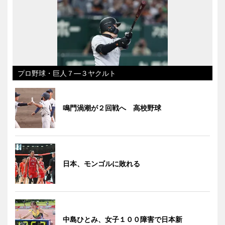
プロ野球・巨人７―３ヤクルト
鳴門渦潮が２回戦へ 高校野球
日本、モンゴルに敗れる
中島ひとみ、女子１００障害で日本新