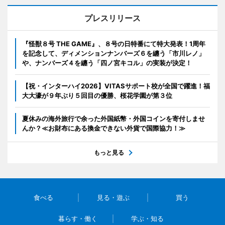
プレスリリース
『怪獣８号 THE GAME』、８号の日特番にて特大発表！1周年
を記念して、ディメンションナンバーズ６を纏う「市川レノ」
や、ナンバーズ４を纏う「四ノ宮キコル」の実装が決定！
【祝・インターハイ2026】VITASサポート校が全国で躍進！福
大大濠が９年ぶり５回目の優勝、桜花学園が第３位
夏休みの海外旅行で余った外国紙幣・外国コインを寄付しませ
んか？≪お財布にある換金できない外貨で国際協力！≫
もっと見る
食べる
見る・遊ぶ
買う
暮らす・働く
学ぶ・知る