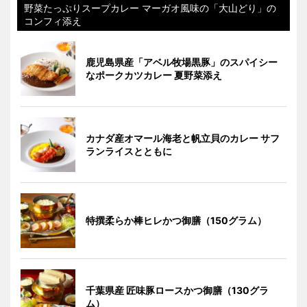
野菜たっぷりスープカレー マーガオ風味の「大山どり」の
コンフィ添え
鹿児島県産「アベル牧場黒豚」のスパイシー
なポークカツカレー 夏野菜添え
カナダ産オマール海老と帆立貝のカレー サフ
ランライスとともに
特撰柔らか棒ヒレかつ御膳（150グラム）
千葉県産 匠味豚ロースかつ御膳（130グラ
ム）