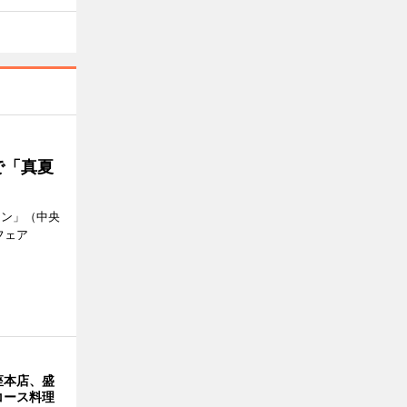
で「真夏
ラン」（中央
フェア
。
座本店、盛
コース料理