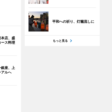
。
平和への祈り、灯籠流しに
座本店、盛
もっと見る
コース料理
ー銀座、上
ーアルへ