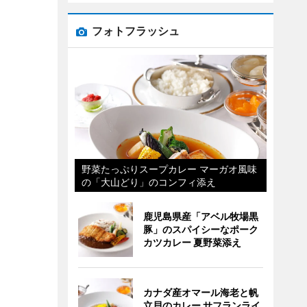
フォトフラッシュ
野菜たっぷりスープカレー マーガオ風味
の「大山どり」のコンフィ添え
鹿児島県産「アベル牧場黒
豚」のスパイシーなポーク
カツカレー 夏野菜添え
カナダ産オマール海老と帆
立貝のカレー サフランライ