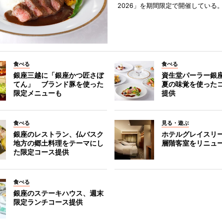
2026」を期間限定で開催している
食べる
食べる
銀座三越に「銀座かつ匠さぼ
資生堂パーラー銀
てん」 ブランド豚を使った
夏の味覚を使った
限定メニューも
提供
食べる
見る・遊ぶ
銀座のレストラン、仏バスク
ホテルグレイスリ
地方の郷土料理をテーマにし
層階客室をリニュ
た限定コース提供
食べる
銀座のステーキハウス、週末
限定ランチコース提供