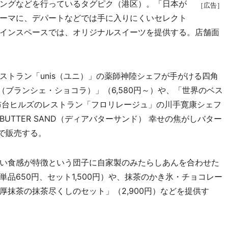
ングなどを行っているタグピク（港区）。「日本が
［広告］
ーマに、デパートなどでは手に入りにくいセレクト
インスペースでは、オリジナルスイーツを提供する。店舗面
トラン「unis（ユニ）」の薬師神陸シェフが手がける四角
AT（ブランシェ・ショコラ）」（6,580円～）や、「世界のベス
布台ヒルズのレストラン「フロリレージュ」の川手寛康シェフ
BUTTER SAND（ディアバターサンド） 幸せの焦がしバター
定で販売する。
い食感が特徴という団子に自家製のみたらしあんを合わせた
品650円、セット1,500円）や、抹茶のかき氷・チョコレー
抹茶の抹茶尽くしのセット」（2,900円）などを提供す