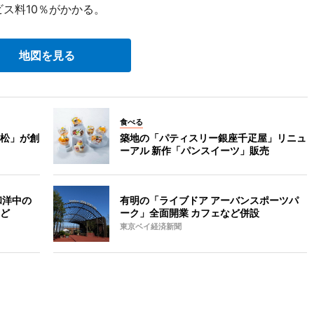
ビス料10％がかかる。
地図を見る
食べる
松」が創
築地の「パティスリー銀座千疋屋」リニュ
ーアル 新作「パンスイーツ」販売
和洋中の
有明の「ライブドア アーバンスポーツパ
ど
ーク」全面開業 カフェなど併設
東京ベイ経済新聞