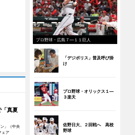
プロ野球・広島７―１１巨人
「デジポリス」普及呼び掛
け
プロ野球・オリックス１―
３楽天
で「真夏
佐野日大、２回戦へ 高校
ラン」（中央
野球
フェア