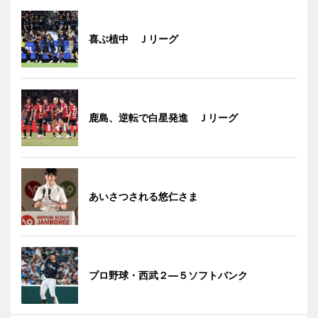
喜ぶ植中 Ｊリーグ
鹿島、逆転で白星発進 Ｊリーグ
あいさつされる悠仁さま
プロ野球・西武２―５ソフトバンク