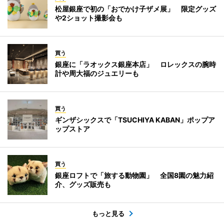
松屋銀座で初の「おでかけ子ザメ展」 限定グッズ
や2ショット撮影会も
買う
銀座に「ラオックス銀座本店」 ロレックスの腕時
計や周大福のジュエリーも
買う
ギンザシックスで「TSUCHIYA KABAN」ポップア
ップストア
買う
銀座ロフトで「旅する動物園」 全国8園の魅力紹
介、グッズ販売も
もっと見る