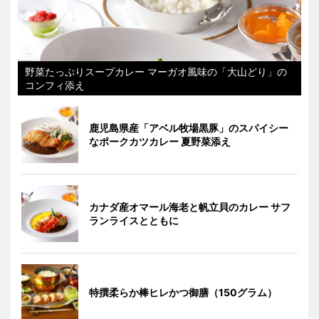
野菜たっぷりスープカレー マーガオ風味の「大山どり」の
コンフィ添え
鹿児島県産「アベル牧場黒豚」のスパイシー
なポークカツカレー 夏野菜添え
カナダ産オマール海老と帆立貝のカレー サフ
ランライスとともに
特撰柔らか棒ヒレかつ御膳（150グラム）