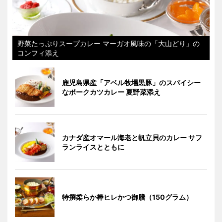
野菜たっぷりスープカレー マーガオ風味の「大山どり」の
コンフィ添え
鹿児島県産「アベル牧場黒豚」のスパイシー
なポークカツカレー 夏野菜添え
カナダ産オマール海老と帆立貝のカレー サフ
ランライスとともに
特撰柔らか棒ヒレかつ御膳（150グラム）