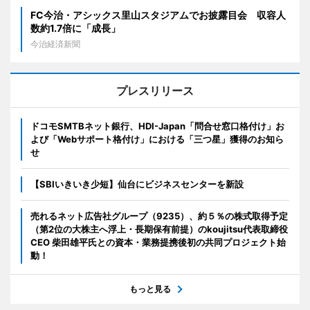
FC今治・アシックス里山スタジアムでお披露目会 収容人
数約1.7倍に「成長」
今治経済新聞
プレスリリース
ドコモSMTBネット銀行、HDI-Japan「問合せ窓口格付け」お
よび「Webサポート格付け」における「三つ星」獲得のお知ら
せ
【SBIいきいき少短】仙台にビジネスセンターを新設
売れるネット広告社グループ（9235）、約５％の株式取得予定
（第2位の大株主へ浮上・長期保有前提）のkoujitsu代表取締役
CEO 柴田雄平氏との資本・業務提携後初の共同プロジェクト始
動！
もっと見る