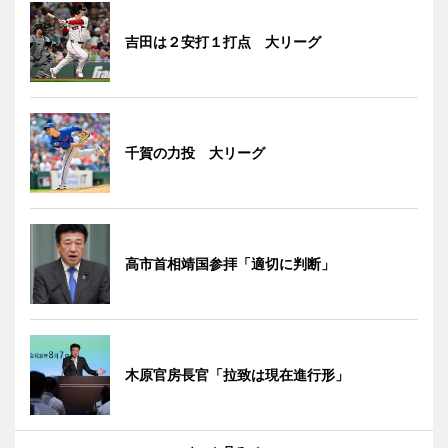
吉田は２安打１打点 大リーグ
千賀の力投 大リーグ
高市首相靖国参拝「適切に判断」
木原官房長官「拉致は現在進行形」