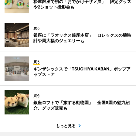
松屋銀座で初の「おでかけ子ザメ展」 限定グッズ
や2ショット撮影会も
買う
銀座に「ラオックス銀座本店」 ロレックスの腕時
計や周大福のジュエリーも
買う
ギンザシックスで「TSUCHIYA KABAN」ポップア
ップストア
買う
銀座ロフトで「旅する動物園」 全国8園の魅力紹
介、グッズ販売も
もっと見る