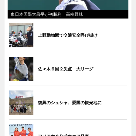
東日本国際大昌平が初勝利 高校野球
上野動物園で交通安全呼び掛け
佐々木６回２失点 大リーグ
復興のシュシャ、愛国の観光地に