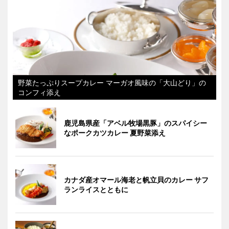
野菜たっぷりスープカレー マーガオ風味の「大山どり」の
コンフィ添え
鹿児島県産「アベル牧場黒豚」のスパイシー
なポークカツカレー 夏野菜添え
カナダ産オマール海老と帆立貝のカレー サフ
ランライスとともに