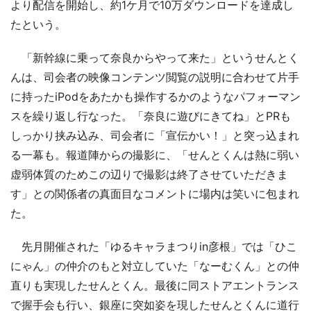
より配信を開始し、約1ケ月で10万ダウンロードを達成し
たという。
「新幹線に乗って奈良からやって来た」というせんとく
んは、司会者の映像コンテンツ閲覧の説明に合わせて片手
に持ったiPodをあたかも操作するかのようなパフォーマン
スを繰り返し行なった。「奈良に遊びにきてね」とPRも
しっかり挟み込み、司会者に「宣伝かい！」と突っ込まれ
る一幕も。報道陣からの撮影に、「せんとくんは熱に弱い
虚弱体質のためこの辺りで撮影は終了させていただきま
す」との関係者の真面目なコメントに場内は笑いに包まれ
た。
先月開催された「ゆるキャラまつりin彦根」では「ひこ
にゃん」の仲介のもと対立していた「なーむくん」との仲
直りも実現したせんとくん。最後に同ストアエントランス
で握手会も行い、銀座に突如姿を現したせんとくんに道行