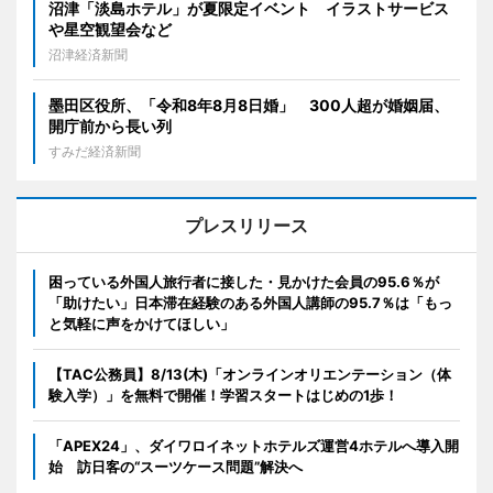
沼津「淡島ホテル」が夏限定イベント イラストサービス
や星空観望会など
沼津経済新聞
墨田区役所、「令和8年8月8日婚」 300人超が婚姻届、
開庁前から長い列
すみだ経済新聞
プレスリリース
困っている外国人旅行者に接した・見かけた会員の95.6％が
「助けたい」日本滞在経験のある外国人講師の95.7％は「もっ
と気軽に声をかけてほしい」
【TAC公務員】8/13(木)「オンラインオリエンテーション（体
験入学）」を無料で開催！学習スタートはじめの1歩！
「APEX24」、ダイワロイネットホテルズ運営4ホテルへ導入開
始 訪日客の“スーツケース問題”解決へ