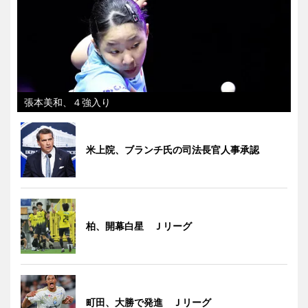
張本美和、４強入り
米上院、ブランチ氏の司法長官人事承認
柏、開幕白星 Ｊリーグ
町田、大勝で発進 Ｊリーグ