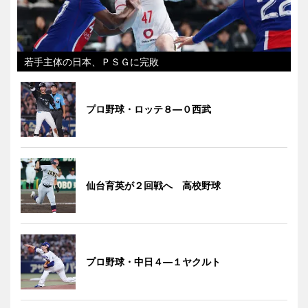
若手主体の日本、ＰＳＧに完敗
プロ野球・ロッテ８―０西武
仙台育英が２回戦へ 高校野球
プロ野球・中日４―１ヤクルト