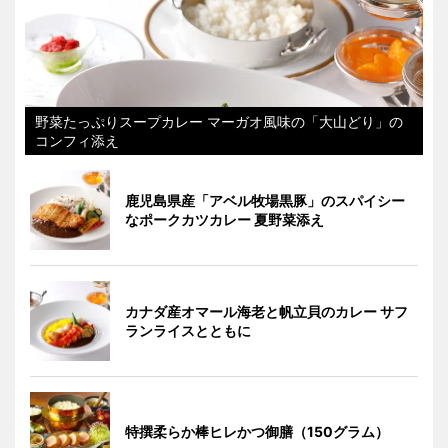
野菜たっぷりスープカレー マーガオ風味の「大山どり」の
コンフィ添え
鹿児島県産「アベル牧場黒豚」のスパイシー
なポークカツカレー 夏野菜添え
カナダ産オマール海老と帆立貝のカレー サフ
ランライスとともに
特撰柔らか棒ヒレかつ御膳（150グラム）