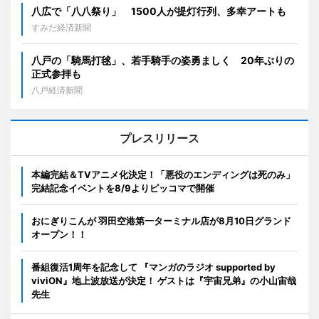
八広で「八八祭り」 1500人が提灯行列、多幸アートも
すみだ経済新聞
八戸の「騎馬打毬」、若手騎手の姿勇ましく 20年ぶりの
正式参拝も
八戸経済新聞
プレスリリース
本編完結＆TVアニメ化決定！「悪役のエンディングは死のみ」
完結記念イベントを8/9よりピッコマで開催
おにぎりこんが 羽田空港第一ターミナル店が8月10日グランド
オープン！！
番組復活1周年を記念して 『マンガのラジオ supported by
viviON』地上波放送が決定！ ゲストは『宇宙兄弟』の小山宙哉
先生