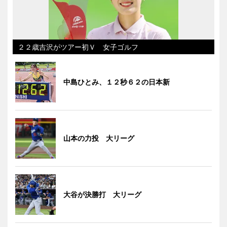
２２歳吉沢がツアー初Ｖ 女子ゴルフ
中島ひとみ、１２秒６２の日本新
山本の力投 大リーグ
大谷が決勝打 大リーグ