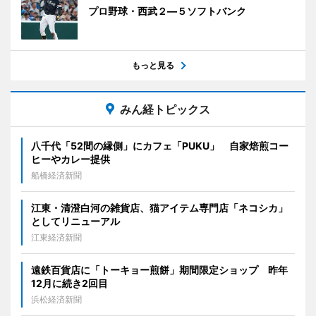
プロ野球・西武２―５ソフトバンク
もっと見る
みん経トピックス
八千代「52間の縁側」にカフェ「PUKU」 自家焙煎コー
ヒーやカレー提供
船橋経済新聞
江東・清澄白河の雑貨店、猫アイテム専門店「ネコシカ」
としてリニューアル
江東経済新聞
遠鉄百貨店に「トーキョー煎餅」期間限定ショップ 昨年
12月に続き2回目
浜松経済新聞