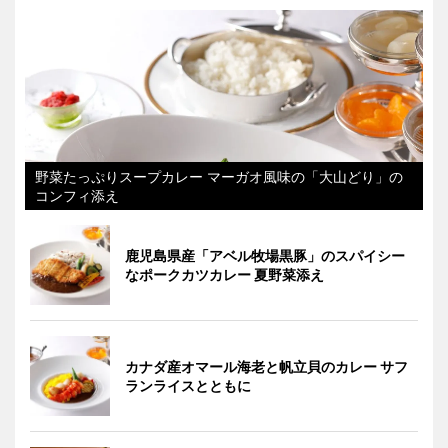
野菜たっぷりスープカレー マーガオ風味の「大山どり」の
コンフィ添え
鹿児島県産「アベル牧場黒豚」のスパイシー
なポークカツカレー 夏野菜添え
カナダ産オマール海老と帆立貝のカレー サフ
ランライスとともに