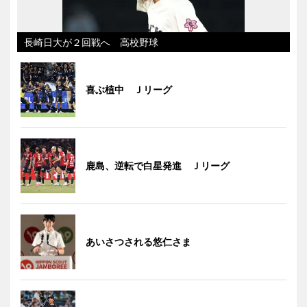
長崎日大が２回戦へ 高校野球
喜ぶ植中 Ｊリーグ
鹿島、逆転で白星発進 Ｊリーグ
あいさつされる悠仁さま