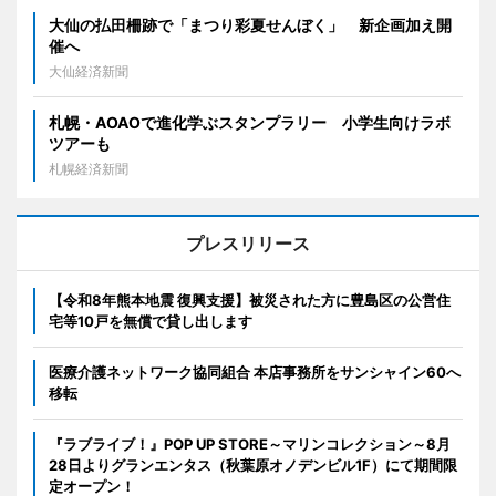
大仙の払田柵跡で「まつり彩夏せんぼく」 新企画加え開
催へ
大仙経済新聞
札幌・AOAOで進化学ぶスタンプラリー 小学生向けラボ
ツアーも
札幌経済新聞
プレスリリース
【令和8年熊本地震 復興支援】被災された方に豊島区の公営住
宅等10戸を無償で貸し出します
医療介護ネットワーク協同組合 本店事務所をサンシャイン60へ
移転
『ラブライブ！』POP UP STORE～マリンコレクション～8月
28日よりグランエンタス（秋葉原オノデンビル1F）にて期間限
定オープン！