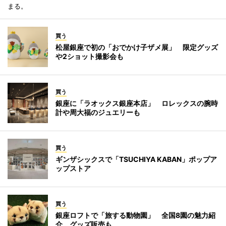
まる。
買う
松屋銀座で初の「おでかけ子ザメ展」 限定グッズ
や2ショット撮影会も
買う
銀座に「ラオックス銀座本店」 ロレックスの腕時
計や周大福のジュエリーも
買う
ギンザシックスで「TSUCHIYA KABAN」ポップア
ップストア
買う
銀座ロフトで「旅する動物園」 全国8園の魅力紹
介、グッズ販売も