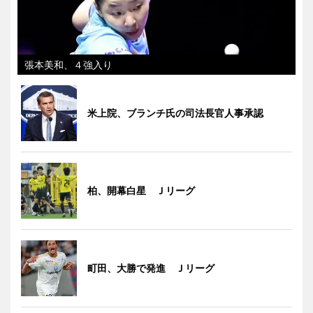
張本美和、４強入り
米上院、ブランチ氏の司法長官人事承認
柏、開幕白星 Ｊリーグ
町田、大勝で発進 Ｊリーグ