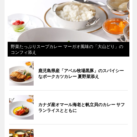
野菜たっぷりスープカレー マーガオ風味の「大山どり」の
コンフィ添え
鹿児島県産「アベル牧場黒豚」のスパイシー
なポークカツカレー 夏野菜添え
カナダ産オマール海老と帆立貝のカレー サフ
ランライスとともに