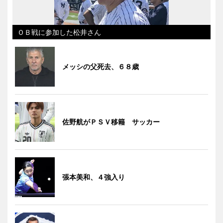
ＯＢ戦に参加した松井さん
メッシの父死去、６８歳
佐野航がＰＳＶ移籍 サッカー
張本美和、４強入り