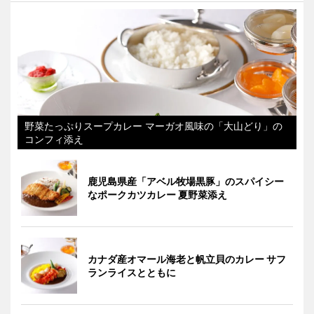
野菜たっぷりスープカレー マーガオ風味の「大山どり」の
コンフィ添え
鹿児島県産「アベル牧場黒豚」のスパイシー
なポークカツカレー 夏野菜添え
カナダ産オマール海老と帆立貝のカレー サフ
ランライスとともに