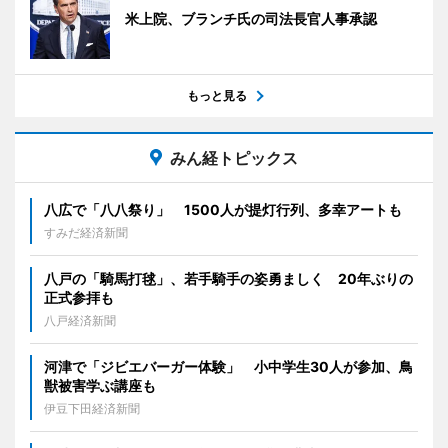
米上院、ブランチ氏の司法長官人事承認
もっと見る
みん経トピックス
八広で「八八祭り」 1500人が提灯行列、多幸アートも
すみだ経済新聞
八戸の「騎馬打毬」、若手騎手の姿勇ましく 20年ぶりの
正式参拝も
八戸経済新聞
河津で「ジビエバーガー体験」 小中学生30人が参加、鳥
獣被害学ぶ講座も
伊豆下田経済新聞