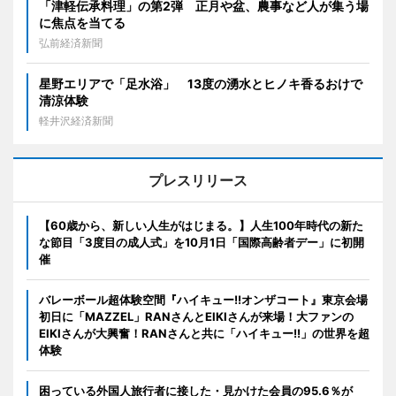
「津軽伝承料理」の第2弾 正月や盆、農事など人が集う場
に焦点を当てる
弘前経済新聞
星野エリアで「足水浴」 13度の湧水とヒノキ香るおけで
清涼体験
軽井沢経済新聞
プレスリリース
【60歳から、新しい人生がはじまる。】人生100年時代の新た
な節目「3度目の成人式」を10月1日「国際高齢者デー」に初開
催
バレーボール超体験空間『ハイキュー!!オンザコート』東京会場
初日に「MAZZEL」RANさんとEIKIさんが来場！大ファンの
EIKIさんが大興奮！RANさんと共に「ハイキュー!!」の世界を超
体験
困っている外国人旅行者に接した・見かけた会員の95.6％が