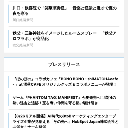
川口・歓喜院で「笑撃演奏怪」 音楽と怪談と漫才で夏の
夜を彩る
川口経済新聞
秩父・三峯神社をイメージしたルームスプレー 「秩父ア
ロマラボ」が商品化
秩父経済新聞
プレスリリース
『ぼのぼの』コラボカフェ「BONO BONO - shiMATCHAcafe
- 」at 洒落CAFE オリジナルグッズ & コラボメニューが登場！
ゲーム『PHANTOM TAG: MANIFEST』今夏発売へ!! 4対4の
熱い逃走と追跡！宝を奪い仲間を守る熱い駆け引き
【8/26リアル開催】AI時代のBtoBマーケティングエンタープ
ライズ企業が見据える「その先へ」HubSpot Japan株式会社と
共催セミナーを開催