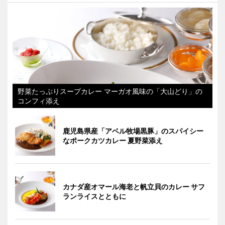
野菜たっぷりスープカレー マーガオ風味の「大山どり」の
コンフィ添え
鹿児島県産「アベル牧場黒豚」のスパイシー
なポークカツカレー 夏野菜添え
カナダ産オマール海老と帆立貝のカレー サフ
ランライスとともに