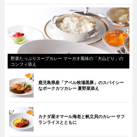
野菜たっぷりスープカレー マーガオ風味の「大山どり」の
コンフィ添え
鹿児島県産「アベル牧場黒豚」のスパイシー
なポークカツカレー 夏野菜添え
カナダ産オマール海老と帆立貝のカレー サフ
ランライスとともに