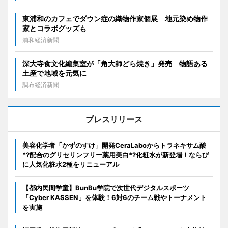
東浦和のカフェでダウン症の織物作家個展 地元染め物作
家とコラボグッズも
浦和経済新聞
深大寺食文化編集室が「角大師どら焼き」発売 物語ある
土産で地域を元気に
調布経済新聞
プレスリリース
美容化学者「かずのすけ」開発CeraLaboからトラネキサム酸
*?配合のグリセリンフリー薬用美白*?化粧水が新登場！ならび
に人気化粧水2種をリニューアル
【都内民間学童】BunBu学院で次世代デジタルスポーツ
「Cyber KASSEN」を体験！6対6のチーム戦やトーナメント
を実施