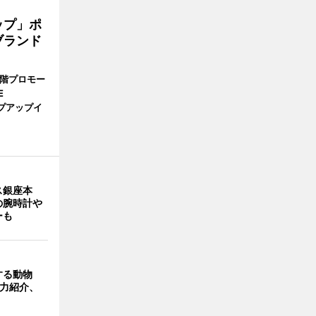
ップ」ポ
ブランド
1階プロモー
E
プアップイ
ス銀座本
の腕時計や
ーも
する動物
魅力紹介、