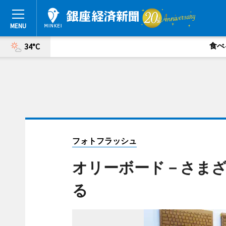
食べ
34°C
フォトフラッシュ
オリーボード－さま
る