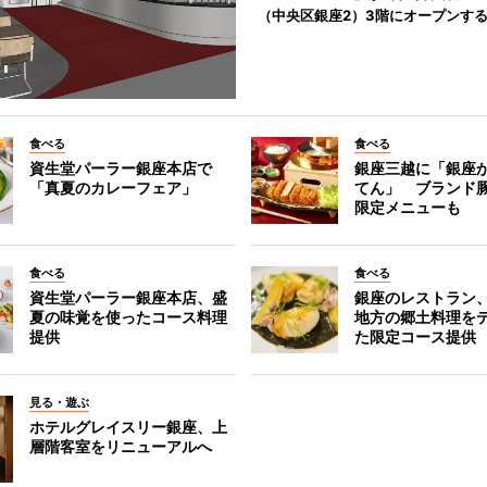
（中央区銀座2）3階にオープンす
食べる
食べる
資生堂パーラー銀座本店で
銀座三越に「銀座
「真夏のカレーフェア」
てん」 ブランド
限定メニューも
食べる
食べる
資生堂パーラー銀座本店、盛
銀座のレストラン
夏の味覚を使ったコース料理
地方の郷土料理を
提供
た限定コース提供
見る・遊ぶ
ホテルグレイスリー銀座、上
層階客室をリニューアルへ