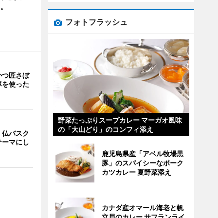
る。
フォトフラッシュ
かつ匠さぼ
豚を使った
野菜たっぷりスープカレー マーガオ風味
の「大山どり」のコンフィ添え
、仏バスク
テーマにし
鹿児島県産「アベル牧場黒
豚」のスパイシーなポーク
カツカレー 夏野菜添え
カナダ産オマール海老と帆
立貝のカレー サフランライ