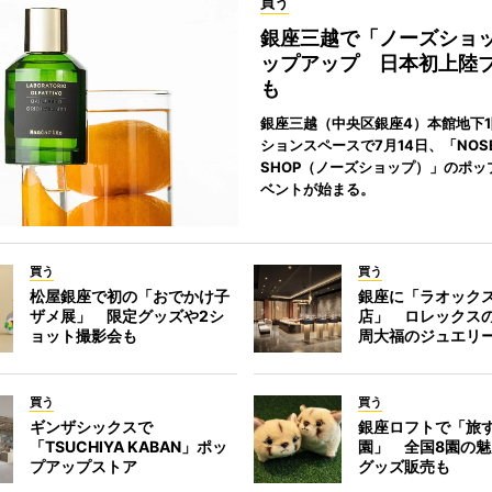
買う
銀座三越で「ノーズショ
ップアップ 日本初上陸
も
銀座三越（中央区銀座4）本館地下
ションスペースで7月14日、「NOS
SHOP（ノーズショップ）」のポッ
ベントが始まる。
買う
買う
松屋銀座で初の「おでかけ子
銀座に「ラオック
ザメ展」 限定グッズや2シ
店」 ロレックス
ョット撮影会も
周大福のジュエリ
買う
買う
ギンザシックスで
銀座ロフトで「旅
「TSUCHIYA KABAN」ポッ
園」 全国8園の
プアップストア
グッズ販売も