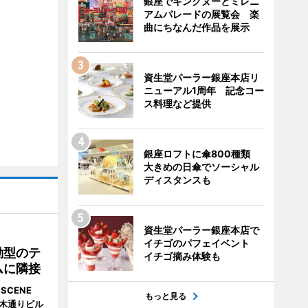
銀座でキングヌーとミレニ
アムパレードの展覧会 楽
曲にちなんだ作品を展示
資生堂パーラー銀座本店リ
ニューアル1周年 記念コー
ス料理など提供
銀座ロフトに傘800種類
大きめの日傘でソーシャル
ディスタンスも
資生堂パーラー銀座本店で
イチゴのパフェイベント
動型のテ
イチゴ摘み体験も
ムに隣接
SCENE
もっと見る
並木通りビル