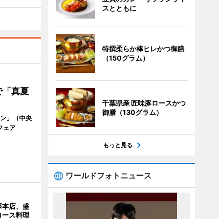
スとともに
特撰柔らか棒ヒレかつ御膳
（150グラム）
で「真夏
千葉県産 匠味豚ロースかつ
御膳（130グラム）
ラン」（中央
フェア
。
もっと見る
ワールドフォトニュース
座本店、盛
コース料理