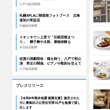
江戸川経済新聞
札幌4PLAに韓国発フォトブース 北海
道初の常設店
札幌経済新聞
イオンタウン上里で「伝統芸能まつ
り」 獅子舞や太鼓、着物体験も
本庄経済新聞
佐賀の演劇団体・猫を飼う、八戸で初公
演 男女の関係、ピアノや彫刻を交えて
八戸経済新聞
プレスリリース
【令和8年熊本地震 復興支援】被災された
方に豊島区の公営住宅等10戸を無償で貸し
出します