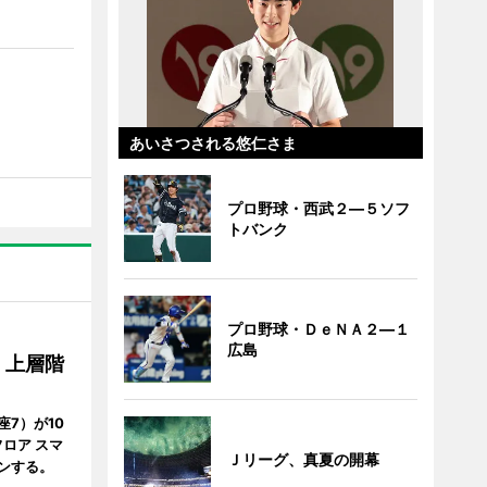
あいさつされる悠仁さま
プロ野球・西武２―５ソフ
トバンク
プロ野球・ＤｅＮＡ２―１
広島
、上層階
7）が10
ロア スマ
Ｊリーグ、真夏の開幕
ンする。