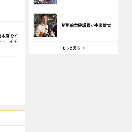
新垣前衆院議員が中道離党
座本店でイ
ント イチ
もっと見る