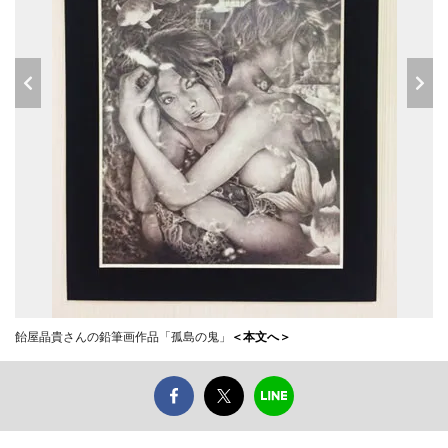
飴屋晶貴さんの鉛筆画作品「孤島の鬼」
＜本文へ＞