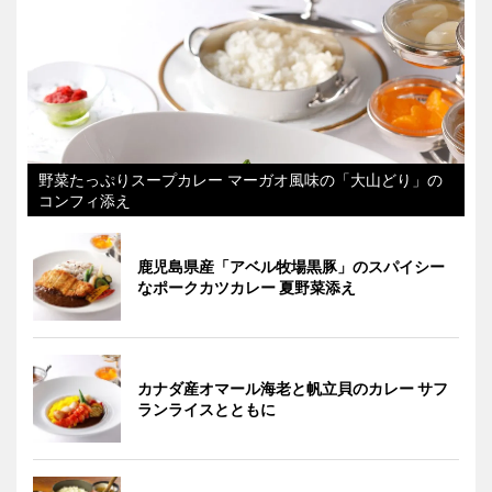
野菜たっぷりスープカレー マーガオ風味の「大山どり」の
コンフィ添え
鹿児島県産「アベル牧場黒豚」のスパイシー
なポークカツカレー 夏野菜添え
カナダ産オマール海老と帆立貝のカレー サフ
ランライスとともに