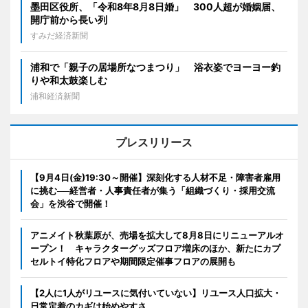
墨田区役所、「令和8年8月8日婚」 300人超が婚姻届、
開庁前から長い列
すみだ経済新聞
浦和で「親子の居場所なつまつり」 浴衣姿でヨーヨー釣
りや和太鼓楽しむ
浦和経済新聞
プレスリリース
【9月4日(金)19:30～開催】深刻化する人材不足・障害者雇用
に挑む──経営者・人事責任者が集う「組織づくり・採用交流
会」を渋谷で開催！
アニメイト秋葉原が、売場を拡大して8月8日にリニューアルオ
ープン！ キャラクターグッズフロア増床のほか、新たにカプ
セルトイ特化フロアや期間限定催事フロアの展開も
【2人に1人がリユースに気付いていない】リユース人口拡大・
日常定着のカギは始めやすさ