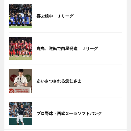
喜ぶ植中 Ｊリーグ
鹿島、逆転で白星発進 Ｊリーグ
あいさつされる悠仁さま
プロ野球・西武２―５ソフトバンク