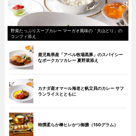
野菜たっぷりスープカレー マーガオ風味の「大山どり」の
コンフィ添え
鹿児島県産「アベル牧場黒豚」のスパイシー
なポークカツカレー 夏野菜添え
カナダ産オマール海老と帆立貝のカレー サフ
ランライスとともに
特撰柔らか棒ヒレかつ御膳（150グラム）