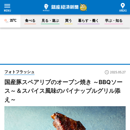
35°C
食べる
見る・遊ぶ
買う
暮らす・働く
学ぶ・知る
フォトフラッシュ
2025.05.27
国産豚スペアリブのオーブン焼き ～BBQソー
ス～＆スパイス風味のパイナップルグリル添
え～