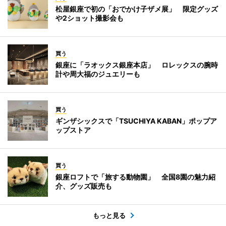
松屋銀座で初の「おでかけ子ザメ展」 限定グッズ
や2ショット撮影会も
買う
銀座に「ラオックス銀座本店」 ロレックスの腕時
計や周大福のジュエリーも
買う
ギンザシックスで「TSUCHIYA KABAN」ポップア
ップストア
買う
銀座ロフトで「旅する動物園」 全国8園の魅力紹
介、グッズ販売も
もっと見る