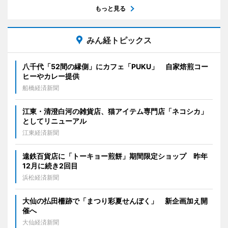
もっと見る
みん経トピックス
八千代「52間の縁側」にカフェ「PUKU」 自家焙煎コー
ヒーやカレー提供
船橋経済新聞
江東・清澄白河の雑貨店、猫アイテム専門店「ネコシカ」
としてリニューアル
江東経済新聞
遠鉄百貨店に「トーキョー煎餅」期間限定ショップ 昨年
12月に続き2回目
浜松経済新聞
大仙の払田柵跡で「まつり彩夏せんぼく」 新企画加え開
催へ
大仙経済新聞