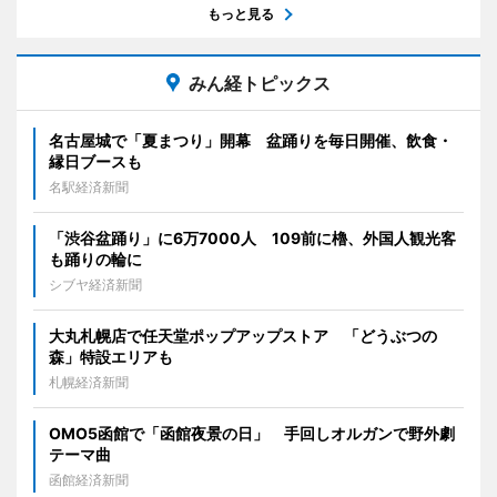
もっと見る
みん経トピックス
名古屋城で「夏まつり」開幕 盆踊りを毎日開催、飲食・
縁日ブースも
名駅経済新聞
「渋谷盆踊り」に6万7000人 109前に櫓、外国人観光客
も踊りの輪に
シブヤ経済新聞
大丸札幌店で任天堂ポップアップストア 「どうぶつの
森」特設エリアも
札幌経済新聞
OMO5函館で「函館夜景の日」 手回しオルガンで野外劇
テーマ曲
函館経済新聞