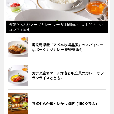
野菜たっぷりスープカレー マーガオ風味の「大山どり」の
コンフィ添え
鹿児島県産「アベル牧場黒豚」のスパイシー
なポークカツカレー 夏野菜添え
カナダ産オマール海老と帆立貝のカレー サフ
ランライスとともに
特撰柔らか棒ヒレかつ御膳（150グラム）