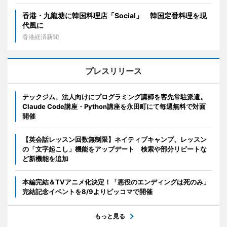
香港・九龍塘に韓国料理店「Social」 韓国定番料理を現
代風に
香港経済新聞
プレスリリース
テックジム、法人向けにプログラミング講師を客先常駐派遣。
Claude Code講座・Python講座を永田町にて毎週無料で対面
開催
【英会話レッスン回数無制限】ネイティブキャンプ、レッスン
の「文字起こし」機能をアップデート 検索や部分リピートな
ど新機能を追加
本編完結＆TVアニメ化決定！「悪役のエンディングは死のみ」
完結記念イベントを8/9よりピッコマで開催
もっと見る