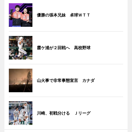
優勝の張本兄妹 卓球ＷＴＴ
霞ケ浦が２回戦へ 高校野球
山火事で非常事態宣言 カナダ
川崎、初戦分ける Ｊリーグ