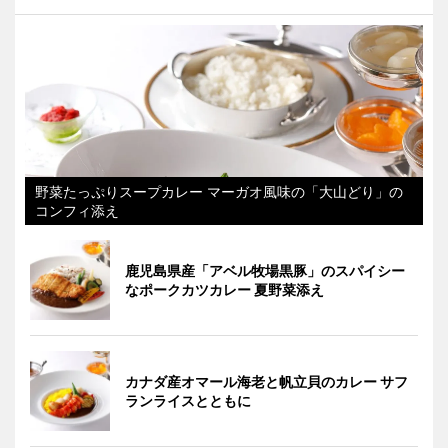
野菜たっぷりスープカレー マーガオ風味の「大山どり」の
コンフィ添え
鹿児島県産「アベル牧場黒豚」のスパイシー
なポークカツカレー 夏野菜添え
カナダ産オマール海老と帆立貝のカレー サフ
ランライスとともに