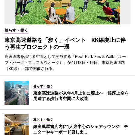
暮らす・働く
東京高速道路を「歩く」イベント KK線廃止に伴
う再生プロジェクトの一環
高速道路を歩行者空間として開放する「Roof Park Fes & Walk（ルー
フ・パーク・フェス＆ウオーク）」が4月18日・19日、東京高速道路
（KK線）上部で開催される。
暮らす・働く
東京高速道路が来年4月上旬に廃止へ 銀座上空を
周遊する歩行者空間に大改造
暮らす・働く
銀座蔦屋書店内に1人席中心のシェアラウンジ モ
ニターやキーボード貸し出し