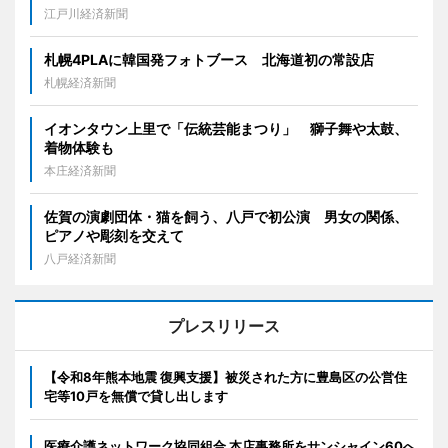
江戸川経済新聞
札幌4PLAに韓国発フォトブース 北海道初の常設店
札幌経済新聞
イオンタウン上里で「伝統芸能まつり」 獅子舞や太鼓、
着物体験も
本庄経済新聞
佐賀の演劇団体・猫を飼う、八戸で初公演 男女の関係、
ピアノや彫刻を交えて
八戸経済新聞
プレスリリース
【令和8年熊本地震 復興支援】被災された方に豊島区の公営住
宅等10戸を無償で貸し出します
医療介護ネットワーク協同組合 本店事務所をサンシャイン60へ