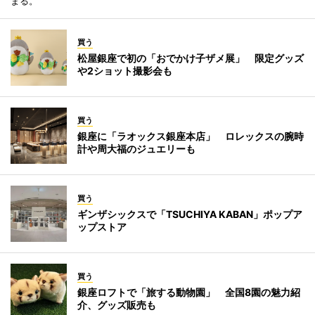
まる。
買う
松屋銀座で初の「おでかけ子ザメ展」 限定グッズ
や2ショット撮影会も
買う
銀座に「ラオックス銀座本店」 ロレックスの腕時
計や周大福のジュエリーも
買う
ギンザシックスで「TSUCHIYA KABAN」ポップア
ップストア
買う
銀座ロフトで「旅する動物園」 全国8園の魅力紹
介、グッズ販売も