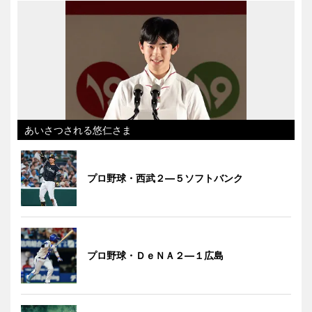
あいさつされる悠仁さま
プロ野球・西武２―５ソフトバンク
プロ野球・ＤｅＮＡ２―１広島