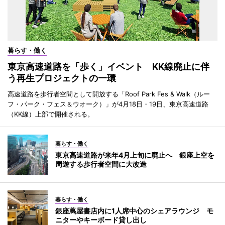
暮らす・働く
東京高速道路を「歩く」イベント KK線廃止に伴
う再生プロジェクトの一環
高速道路を歩行者空間として開放する「Roof Park Fes & Walk（ルー
フ・パーク・フェス＆ウオーク）」が4月18日・19日、東京高速道路
（KK線）上部で開催される。
暮らす・働く
東京高速道路が来年4月上旬に廃止へ 銀座上空を
周遊する歩行者空間に大改造
暮らす・働く
銀座蔦屋書店内に1人席中心のシェアラウンジ モ
ニターやキーボード貸し出し