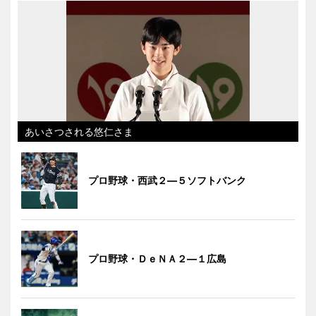
あいさつされる悠仁さま
プロ野球・西武２―５ソフトバンク
プロ野球・ＤｅＮＡ２―１広島