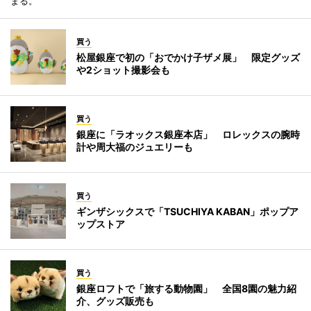
まる。
買う
松屋銀座で初の「おでかけ子ザメ展」 限定グッズ
や2ショット撮影会も
買う
銀座に「ラオックス銀座本店」 ロレックスの腕時
計や周大福のジュエリーも
買う
ギンザシックスで「TSUCHIYA KABAN」ポップア
ップストア
買う
銀座ロフトで「旅する動物園」 全国8園の魅力紹
介、グッズ販売も