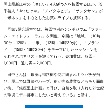
岡山県新庄村の「珍しい」4人餅つきを披露するほか、若
手芸人「Jaaたけや」「チバタネヒデ」「サンタサン」が
「米ネタ」を中心としたお笑いライブも披露する。
同館3階会議室では、毎回恒例のシンポジウム「ファー
ム・エイドフォーラム」を開催。今回は「地域」（10時
30分～12時）、「米」（13時～14時30分）、「ブラン
ド」（15時～16時30分）をテーマにしたセッションを、
それぞれパネリストを迎えて行う。参加費は、各回＝
1,000円、通し券＝2,000円。
田中さんは「銀座は街路樹や花に囲まれミツバチが飛
び、屋上では野菜やハーブ、稲が実る農業などもあり面白
い街。『銀座里山計画』と呼び、自然を取り入れた21世紀
の環境モデル都市にしたいと考えている」と話す。