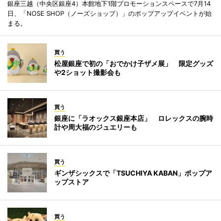
銀座三越（中央区銀座4）本館地下1階プロモーションスペースで7月14
日、「NOSE SHOP（ノーズショップ）」のポップアップイベントが始
まる。
買う
松屋銀座で初の「おでかけ子ザメ展」 限定グッズ
や2ショット撮影会も
買う
銀座に「ラオックス銀座本店」 ロレックスの腕時
計や周大福のジュエリーも
買う
ギンザシックスで「TSUCHIYA KABAN」ポップア
ップストア
買う