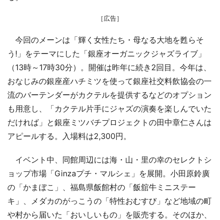
［広告］
今回のメーンは「輝く女性たち・母なる大地を甦らそ
う!」をテーマにした「銀座オーガニックジャズライブ」
（13時～17時30分）。開催は昨年に続き2回目。今年は、
おなじみの銀座産ハチミツを使って銀座社交料飲協会の一
流のバーテンダーがカクテルを提供するなどのオプション
も用意し、「カクテル片手にジャズの演奏を楽しんでいた
だければ」と銀座ミツバチプロジェクトの田中章仁さんは
アピールする。入場料は2,300円。
イベント中、同館周辺には海・山・里の幸のセレクトシ
ョップ市場「Ginzaプチ・マルシェ」を展開。小田原鈴廣
の「かまぼこ」、福島県飯館村の「飯舘牛ミニステー
キ」、メダカのがっこうの「特性おむすび」など地域の町
や村から届いた「おいしいもの」を販売する。そのほか、