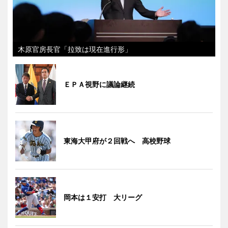
木原官房長官「拉致は現在進行形」
ＥＰＡ視野に議論継続
東海大甲府が２回戦へ 高校野球
岡本は１安打 大リーグ