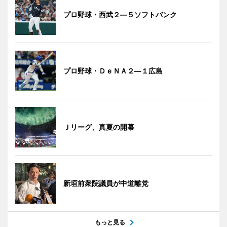
プロ野球・西武２―５ソフトバンク
プロ野球・ＤｅＮＡ２―１広島
Ｊリーグ、真夏の開幕
新垣前衆院議員が中道離党
もっと見る