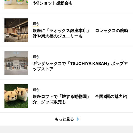
や2ショット撮影会も
買う
銀座に「ラオックス銀座本店」 ロレックスの腕時
計や周大福のジュエリーも
買う
ギンザシックスで「TSUCHIYA KABAN」ポップア
ップストア
買う
銀座ロフトで「旅する動物園」 全国8園の魅力紹
介、グッズ販売も
もっと見る