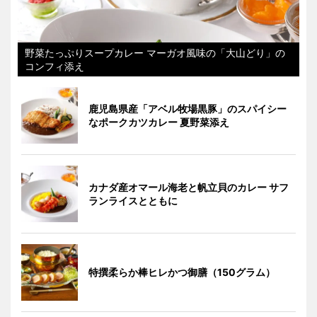
野菜たっぷりスープカレー マーガオ風味の「大山どり」の
コンフィ添え
鹿児島県産「アベル牧場黒豚」のスパイシー
なポークカツカレー 夏野菜添え
カナダ産オマール海老と帆立貝のカレー サフ
ランライスとともに
特撰柔らか棒ヒレかつ御膳（150グラム）