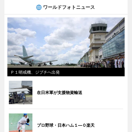
ワールドフォトニュース
Ｐ１哨戒機、ジブチへ出発
在日米軍が支援物資輸送
プロ野球・日本ハム１―０楽天