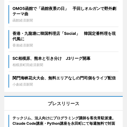
OMO5函館で「函館夜景の日」 手回しオルガンで野外劇
テーマ曲
函館経済新聞
香港・九龍塘に韓国料理店「Social」 韓国定番料理を現
代風に
香港経済新聞
SC相模原、熊本と引き分け J3リーグ開幕
相模原町田経済新聞
関門海峡花火大会、無料エリアなしの門司側をライブ配信
小倉経済新聞
プレスリリース
テックジム、法人向けにプログラミング講師を客先常駐派遣。
Claude Code講座・Python講座を永田町にて毎週無料で対面