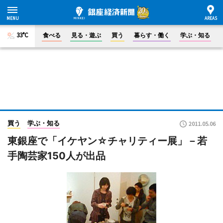
33°C
食べる
見る・遊ぶ
買う
暮らす・働く
学ぶ・知る
買う
学ぶ・知る
2011.05.06
東銀座で「イケヤン☆チャリティー展」－若
手陶芸家150人が出品