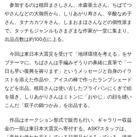
参加するのは植田まさしさん、水森亜土さん、ちばてつ
やさんなどの大御所から、しりあがり寿さん、辛酸なめ子
さん、タナカカツキさん、しまおまほさんなどの個性派ま
で。タッチもジャンルもさまざまな作家が一堂に集まり、
出品点数は約100点に上る。
今回は東日本大震災を受けて「地球環境を考える」をサ
ブテーマに。ちばさんは手編みぞうりの鼻緒に直筆で「一
日も早い復興を祷ります」というメッセージと自身のイラ
ストを添えた作品や、アイスの棒で作ったランプシェード
などを出品。植田さんは使い古したフライパンにくぎで絵
を描き、しりあがりさんはミトンに「おやじ」の顔を縫い
こんだ「双子の鍋つかみ」を出品する。
作品はオークション形式で販売も行い、ギャラリー収益
金の一部は東日本大震災へ寄付する。ASK?スタッフは、