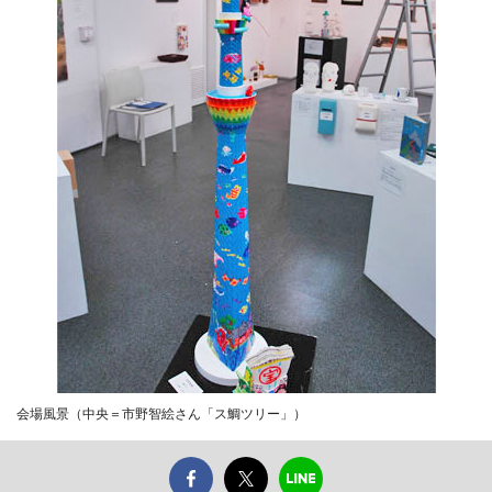
会場風景（中央＝市野智絵さん「ス鯛ツリー」）