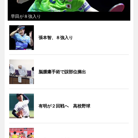
早田が８強入り
張本智、８強入り
脳腫瘍手術で誤部位摘出
有明が２回戦へ 高校野球