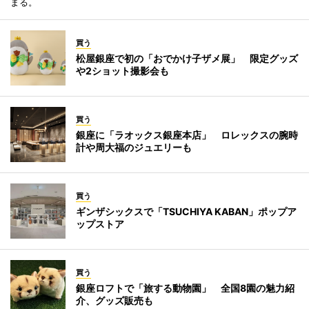
まる。
買う
松屋銀座で初の「おでかけ子ザメ展」 限定グッズ
や2ショット撮影会も
買う
銀座に「ラオックス銀座本店」 ロレックスの腕時
計や周大福のジュエリーも
買う
ギンザシックスで「TSUCHIYA KABAN」ポップア
ップストア
買う
銀座ロフトで「旅する動物園」 全国8園の魅力紹
介、グッズ販売も