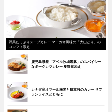
野菜たっぷりスープカレー マーガオ風味の「大山どり」の
コンフィ添え
鹿児島県産「アベル牧場黒豚」のスパイシー
なポークカツカレー 夏野菜添え
カナダ産オマール海老と帆立貝のカレー サフ
ランライスとともに