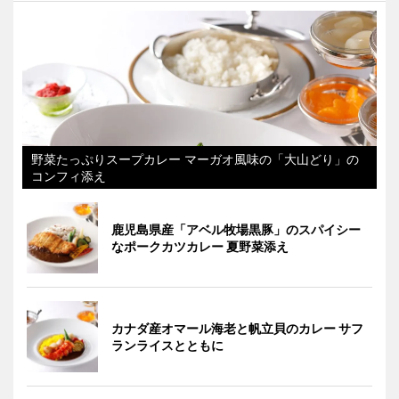
野菜たっぷりスープカレー マーガオ風味の「大山どり」の
コンフィ添え
鹿児島県産「アベル牧場黒豚」のスパイシー
なポークカツカレー 夏野菜添え
カナダ産オマール海老と帆立貝のカレー サフ
ランライスとともに