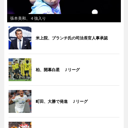
張本美和、４強入り
米上院、ブランチ氏の司法長官人事承認
柏、開幕白星 Ｊリーグ
町田、大勝で発進 Ｊリーグ