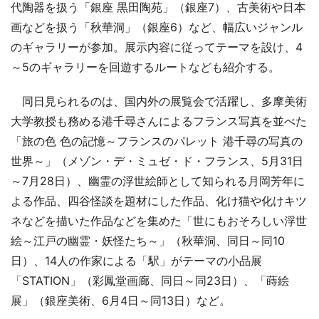
代陶器を扱う「銀座 黒田陶苑」（銀座7）、古美術や日本
画などを扱う「秋華洞」（銀座6）など、幅広いジャンル
のギャラリーが参加。展示内容に従ってテーマを設け、4
～5のギャラリーを回遊するルートなども紹介する。
同日見られるのは、国内外の展覧会で活躍し、多摩美術
大学教授も務める港千尋さんによるフランス写真を並べた
「旅の色 色の記憶～フランスのパレット 港千尋の写真の
世界～」（メゾン・デ・ミュゼ・ド・フランス、5月31日
～7月28日）、幽霊の浮世絵師として知られる月岡芳年に
よる作品、四谷怪談を題材にした作品、化け猫や化けキツ
ネなどを描いた作品などを集めた「世にもおそろしい浮世
絵～江戸の幽霊・妖怪たち～」（秋華洞、同日～同10
日）、14人の作家による「駅」がテーマの小品展
「STATION」（彩鳳堂画廊、同日～同23日）、「蒔絵
展」（銀座美術、6月4日～同13日）など。