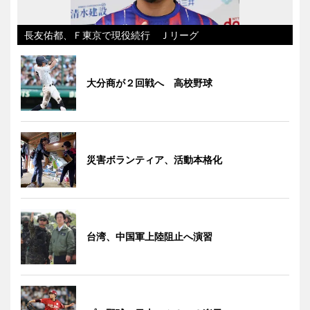
長友佑都、Ｆ東京で現役続行 Ｊリーグ
大分商が２回戦へ 高校野球
災害ボランティア、活動本格化
台湾、中国軍上陸阻止へ演習