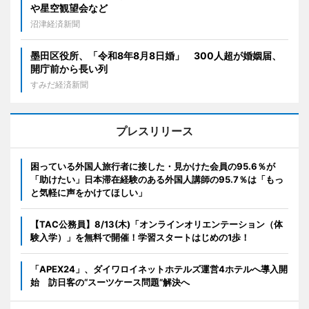
や星空観望会など
沼津経済新聞
墨田区役所、「令和8年8月8日婚」 300人超が婚姻届、
開庁前から長い列
すみだ経済新聞
プレスリリース
困っている外国人旅行者に接した・見かけた会員の95.6％が
「助けたい」日本滞在経験のある外国人講師の95.7％は「もっ
と気軽に声をかけてほしい」
【TAC公務員】8/13(木)「オンラインオリエンテーション（体
験入学）」を無料で開催！学習スタートはじめの1歩！
「APEX24」、ダイワロイネットホテルズ運営4ホテルへ導入開
始 訪日客の“スーツケース問題”解決へ