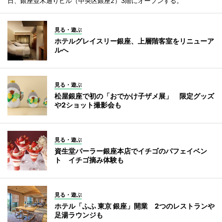
日、銀座並木通りビル（中央区銀座2）3階にオープンする。
見る・遊ぶ
ホテルグレイスリー銀座、上層階客室をリニューア
ルへ
見る・遊ぶ
松屋銀座で初の「おでかけ子ザメ展」 限定グッズ
や2ショット撮影会も
見る・遊ぶ
資生堂パーラー銀座本店でイチゴのパフェイベン
ト イチゴ摘み体験も
見る・遊ぶ
ホテル「ふふ 東京 銀座」開業 2つのレストランや
足湯ラウンジも