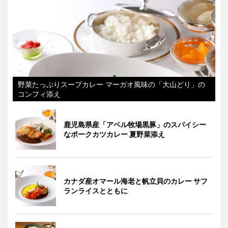
野菜たっぷりスープカレー マーガオ風味の「大山どり」の
コンフィ添え
鹿児島県産「アベル牧場黒豚」のスパイシー
なポークカツカレー 夏野菜添え
カナダ産オマール海老と帆立貝のカレー サフ
ランライスとともに