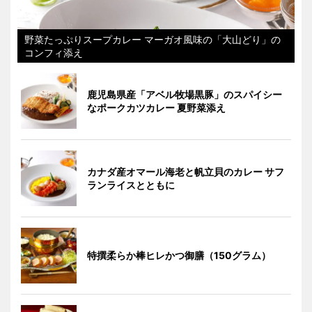
野菜たっぷりスープカレー マーガオ風味の「大山どり」の
コンフィ添え
鹿児島県産「アベル牧場黒豚」のスパイシー
なポークカツカレー 夏野菜添え
カナダ産オマール海老と帆立貝のカレー サフ
ランライスとともに
特撰柔らか棒ヒレかつ御膳（150グラム）