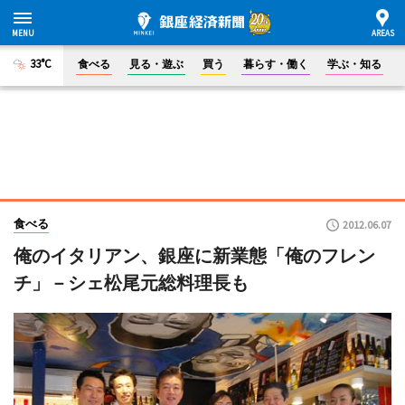
33°C
食べる
見る・遊ぶ
買う
暮らす・働く
学ぶ・知る
食べる
2012.06.07
俺のイタリアン、銀座に新業態「俺のフレン
チ」－シェ松尾元総料理長も