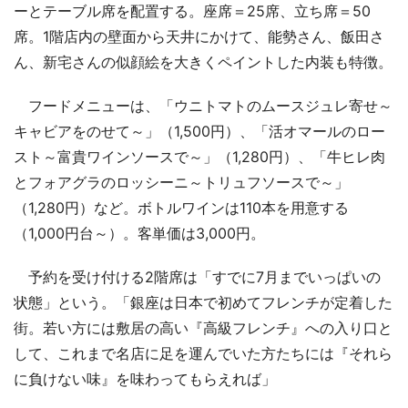
ーとテーブル席を配置する。座席＝25席、立ち席＝50
席。1階店内の壁面から天井にかけて、能勢さん、飯田さ
ん、新宅さんの似顔絵を大きくペイントした内装も特徴。
フードメニューは、「ウニトマトのムースジュレ寄せ～
キャビアをのせて～」（1,500円）、「活オマールのロー
スト～富貴ワインソースで～」（1,280円）、「牛ヒレ肉
とフォアグラのロッシーニ～トリュフソースで～」
（1,280円）など。ボトルワインは110本を用意する
（1,000円台～）。客単価は3,000円。
予約を受け付ける2階席は「すでに7月までいっぱいの
状態」という。「銀座は日本で初めてフレンチが定着した
街。若い方には敷居の高い『高級フレンチ』への入り口と
して、これまで名店に足を運んでいた方たちには『それら
に負けない味』を味わってもらえれば」