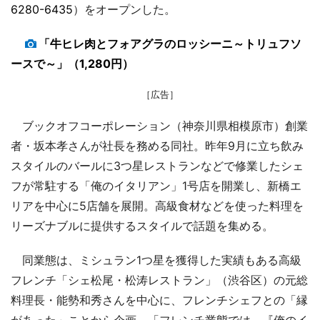
6280-6435
）をオープンした。
「牛ヒレ肉とフォアグラのロッシーニ～トリュフソ
ースで～」（1,280円）
［広告］
ブックオフコーポレーション（神奈川県相模原市）創業
者・坂本孝さんが社長を務める同社。昨年9月に立ち飲み
スタイルのバールに3つ星レストランなどで修業したシェ
フが常駐する「俺のイタリアン」1号店を開業し、新橋エ
リアを中心に5店舗を展開。高級食材などを使った料理を
リーズナブルに提供するスタイルで話題を集める。
同業態は、ミシュラン1つ星を獲得した実績もある高級
フレンチ「シェ松尾・松涛レストラン」（渋谷区）の元総
料理長・能勢和秀さんを中心に、フレンチシェフとの「縁
があった」ことから企画。「フレンチ業態では、『俺のイ