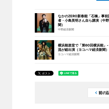
なかのZERO新春能「石橋」事前
者・小島英明さん自ら講演（中野
聞）
中野経済新聞
横浜能楽堂で「第60回横浜能」
流が総出演（ヨコハマ経済新聞）
ヨコハマ経済新聞
前の