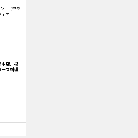
ラン」（中央
フェア
。
座本店、盛
コース料理