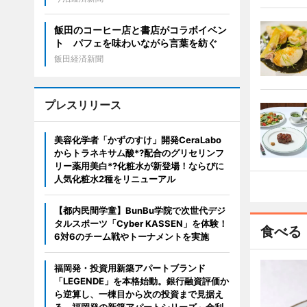
飯田のコーヒー店と書店がコラボイベン
ト パフェを味わいながら言葉を紡ぐ
飯田経済新聞
プレスリリース
美容化学者「かずのすけ」開発CeraLabo
からトラネキサム酸*?配合のグリセリンフ
リー薬用美白*?化粧水が新登場！ならびに
人気化粧水2種をリニューアル
【都内民間学童】BunBu学院で次世代デジ
タルスポーツ「Cyber KASSEN」を体験！
食べる
6対6のチーム戦やトーナメントを実施
福岡発・投資用新築アパートブランド
「LEGENDE」を本格始動。銀行融資評価か
ら逆算し、一棟目から次の投資まで見据え