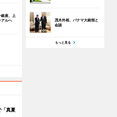
ー銀座、上
茂木外相、パナマ大統領と
ーアルへ
会談
もっと見る
で「真夏