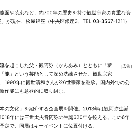
面や装束など、約700年の歴史を持つ観世宗家の貴重な資
」が現在、松屋銀座（中央区銀座3、TEL
03-3567-1211
）
流を起こした父・観阿弥（かんあみ）とともに「猿
［広告］
「能」という芸能として深め洗練させた。観世宗家
1990年に観世清和さんが26世宗家を継承。国内外での公
新作能にも意欲的に取り組む。
の文化」を紹介する企画展を開催。2013年は観阿弥生誕
2018年には三世太夫音阿弥の生誕620年を控える。この6年
予定で、同展はキーイベントに位置付ける。