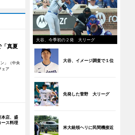
大谷、今季初の２発 大リーグ
で「真夏
大谷、イメージ調査で１位
ラン」（中央
フェア
。
先発した菅野 大リーグ
座本店、盛
コース料理
米大統領ヘリに民間機接近