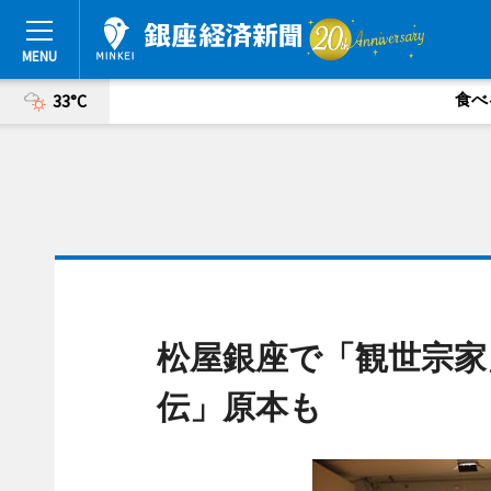
食べ
33°C
松屋銀座で「観世宗家
伝」原本も