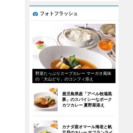
フォトフラッシュ
野菜たっぷりスープカレー マーガオ風味
の「大山どり」のコンフィ添え
鹿児島県産「アベル牧場黒
豚」のスパイシーなポーク
カツカレー 夏野菜添え
カナダ産オマール海老と帆
立貝のカレー サフランライ