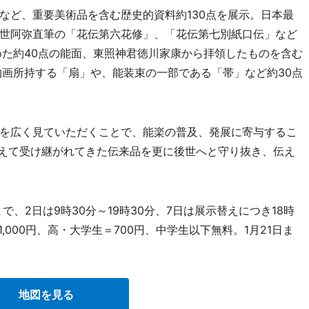
ど、重要美術品を含む歴史的資料約130点を展示。日本最
世阿弥直筆の「花伝第六花修」、「花伝第七別紙口伝」など
めた約40点の能面、東照神君徳川家康から拝領したものを含む
物画所持する「扇」や、能装束の一部である「帯」など約30点
を広く見ていただくことで、能楽の普及、発展に寄与するこ
超えて受け継がれてきた伝来品を更に後世へと守り抜き、伝え
で、2日は9時30分～19時30分、7日は展示替えにつき18時
,000円、高・大学生＝700円、中学生以下無料。1月21日ま
地図を見る