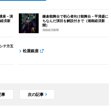
講座－演
鎌倉能舞台で初心者向け能舞台－平清盛に
経済新
ちなんだ演目を解説付きで（湘南経済新
聞）
湘南経済新聞
-シテ方五
松屋銀座
記事
次の記事