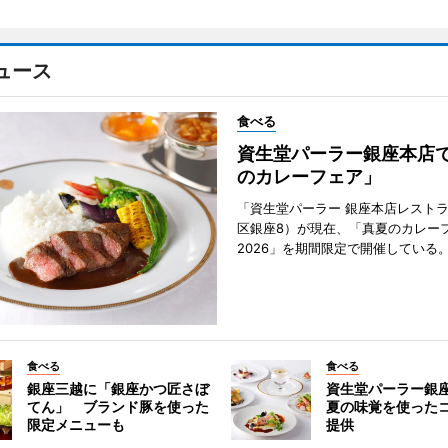
ュース
食べる
資生堂パーラー銀座本店
のカレーフェア」
「資生堂パーラー 銀座本店レスト
区銀座8）が現在、「真夏のカレー
2026」を期間限定で開催している
食べる
食べる
銀座三越に「銀座かつ匠さぼ
資生堂パーラー銀
てん」 ブランド豚を使った
夏の味覚を使った
限定メニューも
提供