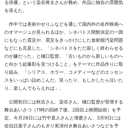
る俳優」という染谷将太さんが務め、作品に独自の雰囲気
を添えた。
作中では美術やせりふなどを通して国内外の名作映画へ
のオマージュが見られるほか、シネパトス閉館決定の一因
にもなった震災や、震災をきっかけにした放射能汚染問題
などにも言及した。「シネパトスをただ寂しく終わらせる
のが嫌だった」と樋口監督。「古いものから新しいものへ
と向かう起爆剤を見つけること」をテーマに作品作りに取
り組み、「シリアス、ホラー、コメディーなどのエッセン
スをいっぱい詰めこんだ。笑ったり、もしかしたら泣いた
り。楽しんでもらえれば」。
公開初日には秋吉さん、染谷さん、樋口監督が登壇する
舞台あいさつ（11時の回終了後、2回目上映開始前）を予
定。今月28日には竹中直人さんと壇蜜さん、3月9日には
佐伯日菜子さんのもぎり実演付き舞台あいさつなどを予