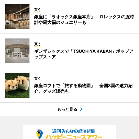
買う
銀座に「ラオックス銀座本店」 ロレックスの腕時
計や周大福のジュエリーも
買う
ギンザシックスで「TSUCHIYA KABAN」ポップア
ップストア
買う
銀座ロフトで「旅する動物園」 全国8園の魅力紹
介、グッズ販売も
もっと見る