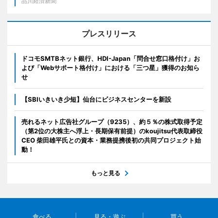
品川経済新聞
プレスリリース
ドコモSMTBネット銀行、HDI-Japan「問合せ窓口格付け」お
よび「Webサポート格付け」における「三つ星」獲得のお知ら
せ
【SBIいきいき少短】仙台にビジネスセンターを新設
売れるネット広告社グループ（9235）、約５％の株式取得予定
（第2位の大株主へ浮上・長期保有前提）のkoujitsu代表取締役
CEO 柴田雄平氏との資本・業務提携後初の共同プロジェクト始
動！
もっと見る
食べる
見る・遊ぶ
買う