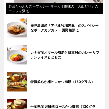
野菜たっぷりスープカレー マーガオ風味の「大山どり」の
コンフィ添え
鹿児島県産「アベル牧場黒豚」のスパイシー
なポークカツカレー 夏野菜添え
カナダ産オマール海老と帆立貝のカレー サフ
ランライスとともに
特撰柔らか棒ヒレかつ御膳（150グラム）
千葉県産 匠味豚ロースかつ御膳（130グラ