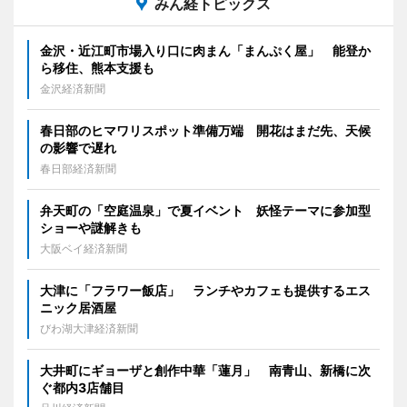
みん経トピックス
金沢・近江町市場入り口に肉まん「まんぷく屋」 能登か
ら移住、熊本支援も
金沢経済新聞
春日部のヒマワリスポット準備万端 開花はまだ先、天候
の影響で遅れ
春日部経済新聞
弁天町の「空庭温泉」で夏イベント 妖怪テーマに参加型
ショーや謎解きも
大阪ベイ経済新聞
大津に「フラワー飯店」 ランチやカフェも提供するエス
ニック居酒屋
びわ湖大津経済新聞
大井町にギョーザと創作中華「蓮月」 南青山、新橋に次
ぐ都内3店舗目