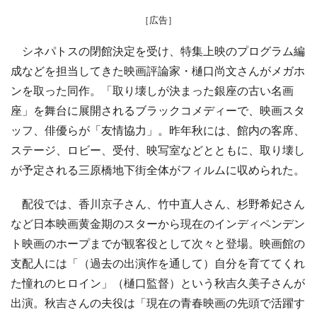
［広告］
シネパトスの閉館決定を受け、特集上映のプログラム編
成などを担当してきた映画評論家・樋口尚文さんがメガホ
ンを取った同作。「取り壊しが決まった銀座の古い名画
座」を舞台に展開されるブラックコメディーで、映画スタ
ッフ、俳優らが「友情協力」。昨年秋には、館内の客席、
ステージ、ロビー、受付、映写室などとともに、取り壊し
が予定される三原橋地下街全体がフィルムに収められた。
配役では、香川京子さん、竹中直人さん、杉野希妃さん
など日本映画黄金期のスターから現在のインディペンデン
ト映画のホープまでが観客役として次々と登場。映画館の
支配人には「（過去の出演作を通して）自分を育ててくれ
た憧れのヒロイン」（樋口監督）という秋吉久美子さんが
出演。秋吉さんの夫役は「現在の青春映画の先頭で活躍す