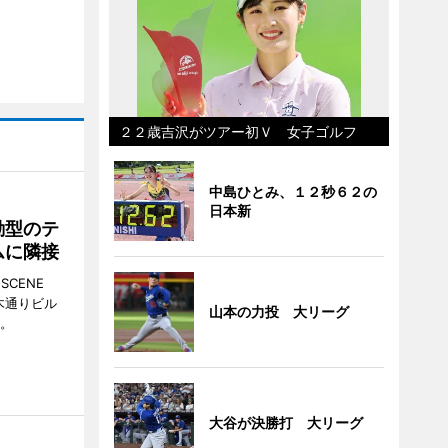
２２歳吉沢がツアー初Ｖ 女子ゴルフ
中島ひとみ、１２秒６２の
日本新
動型のテ
ムに隣接
CENE
並木通りビル
山本の力投 大リーグ
る。
大谷が決勝打 大リーグ