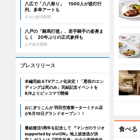
八広で「八八祭り」 1500人が提灯行
列、多幸アートも
すみだ経済新聞
八戸の「騎馬打毬」、若手騎手の姿勇ま
しく 20年ぶりの正式参拝も
八戸経済新聞
プレスリリース
本編完結＆TVアニメ化決定！「悪役のエン
ディングは死のみ」完結記念イベントを
8/9よりピッコマで開催
おにぎりこんが 羽田空港第一ターミナル店
が8月10日グランドオープン！！
番組復活1周年を記念して 『マンガのラジオ
食べる
supported by viviON』地上波放送が決
定！ ゲストは『宇宙兄弟』の小山宙哉先生