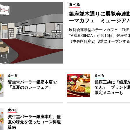
食べる
銀座並木通りに展覧会連
ーマカフェ ミュージア
展覧会連動型のテーマカフェ「THE S
TABLE GINZA」が9月5日、銀座
（中央区銀座2）3階にオープンす
食べる
食べる
資生堂パーラー銀座本店で
銀座三越に「銀座
「真夏のカレーフェア」
てん」 ブランド
限定メニューも
食べる
資生堂パーラー銀座本店、盛
夏の味覚を使ったコース料理
提供