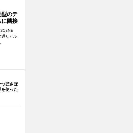
動型のテ
ムに隣接
CENE
並木通りビル
る。
かつ匠さぼ
豚を使った