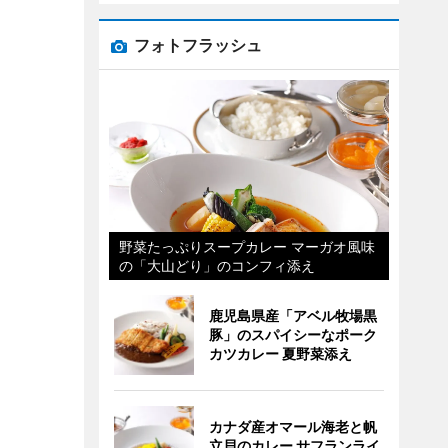
フォトフラッシュ
野菜たっぷりスープカレー マーガオ風味
の「大山どり」のコンフィ添え
鹿児島県産「アベル牧場黒
豚」のスパイシーなポーク
カツカレー 夏野菜添え
カナダ産オマール海老と帆
立貝のカレー サフランライ