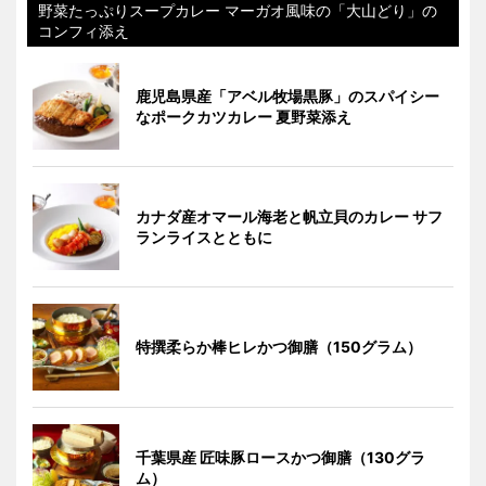
野菜たっぷりスープカレー マーガオ風味の「大山どり」の
コンフィ添え
鹿児島県産「アベル牧場黒豚」のスパイシー
なポークカツカレー 夏野菜添え
カナダ産オマール海老と帆立貝のカレー サフ
ランライスとともに
特撰柔らか棒ヒレかつ御膳（150グラム）
千葉県産 匠味豚ロースかつ御膳（130グラ
ム）