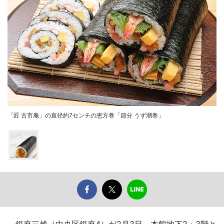
「匠 古市庵」の直径約7センチの恵方巻「節分 うず潮巻」
銀座三越（中央区銀座4）が2月3日、本館地下2・3階と