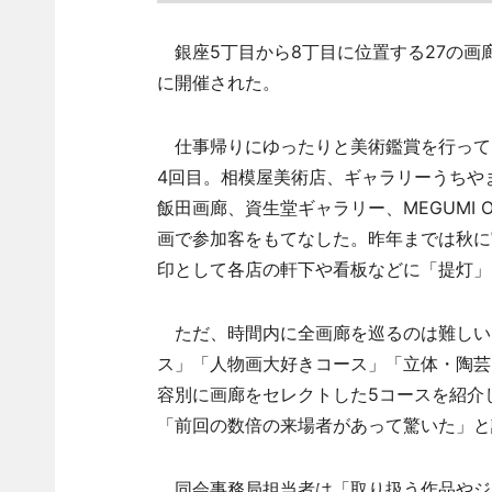
銀座5丁目から8丁目に位置する27の画
に開催された。
仕事帰りにゆったりと美術鑑賞を行っても
4回目。相模屋美術店、ギャラリーうちや
飯田画廊、資生堂ギャラリー、MEGUMI OG
画で参加客をもてなした。昨年までは秋に
印として各店の軒下や看板などに「提灯」
ただ、時間内に全画廊を巡るのは難しいこ
ス」「人物画大好きコース」「立体・陶芸
容別に画廊をセレクトした5コースを紹介
「前回の数倍の来場者があって驚いた」と
同会事務局担当者は「取り扱う作品やジ