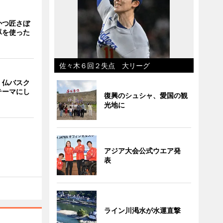
かつ匠さぼ
豚を使った
佐々木６回２失点 大リーグ
、仏バスク
テーマにし
復興のシュシャ、愛国の観
光地に
アジア大会公式ウエア発
表
ライン川渇水が水運直撃