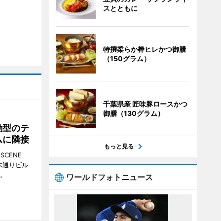
スとともに
特撰柔らか棒ヒレかつ御膳
（150グラム）
千葉県産 匠味豚ロースかつ
御膳（130グラム）
動型のテ
ムに隣接
もっと見る
CENE
並木通りビル
る。
ワールドフォトニュース