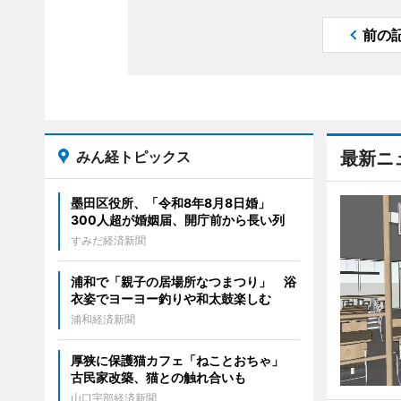
前の
みん経トピックス
最新ニ
墨田区役所、「令和8年8月8日婚」
300人超が婚姻届、開庁前から長い列
すみだ経済新聞
浦和で「親子の居場所なつまつり」 浴
衣姿でヨーヨー釣りや和太鼓楽しむ
浦和経済新聞
厚狭に保護猫カフェ「ねことおちゃ」
古民家改築、猫との触れ合いも
山口宇部経済新聞