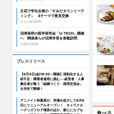
文花で学生企画の「すみだタウンミーテ
ィング」 4テーマで意見交換
すみだ経済新聞
沼津発祥の医学研究会「U-TECH」開催
へ 関係者らが沼津市長を表敬訪問
沼津経済新聞
プレスリリース
【9月4日(金)19:30～開催】深刻化する人
材不足・障害者雇用に挑む──経営者・人事
責任者が集う「組織づくり・採用交流会」
を渋谷で開催！
アニメイト秋葉原が、売場を拡大して8月8
日にリニューアルオープン！ キャラクタ
ーグッズフロア増床のほか、新たにカプセ
食べる