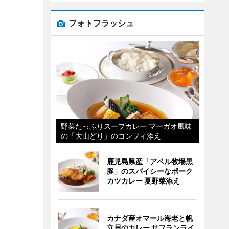
フォトフラッシュ
野菜たっぷりスープカレー マーガオ風味
の「大山どり」のコンフィ添え
鹿児島県産「アベル牧場黒
豚」のスパイシーなポーク
カツカレー 夏野菜添え
カナダ産オマール海老と帆
立貝のカレー サフランライ