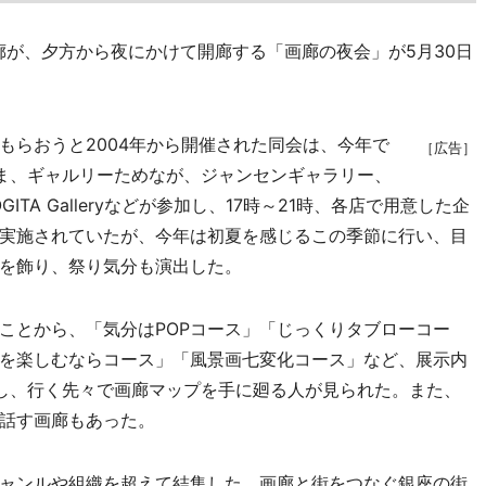
廊が、夕方から夜にかけて開廊する「画廊の夜会」が5月30日
らおうと2004年から開催された同会は、今年で
［広告］
ま、ギャルリーためなが、ジャンセンギャラリー、
ITA Galleryなどが参加し、17時～21時、各店で用意した企
実施されていたが、今年は初夏を感じるこの季節に行い、目
を飾り、祭り気分も演出した。
とから、「気分はPOPコース」「じっくりタブローコー
を楽しむならコース」「風景画七変化コース」など、展示内
し、行く先々で画廊マップを手に廻る人が見られた。また、
話す画廊もあった。
ャンルや組織を超えて結集した、画廊と街をつなぐ銀座の街