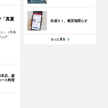
で「真夏
生成ＡＩ、被災地照らす
ラン」（中央
フェア
もっと見る
。
座本店、盛
コース料理