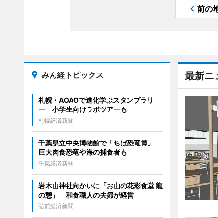
前の
みん経トピックス
最新ニ
札幌・AOAOで進化学ぶスタンプラリ
ー 小学生向けラボツアーも
札幌経済新聞
千葉県立中央博物館で「ちば恐竜博」
巨大肉食恐竜や海の捕食者も
千葉経済新聞
岩木山神社向かいに「お山の花彩食堂 龍
の憩」 和食職人の夫婦が経営
弘前経済新聞