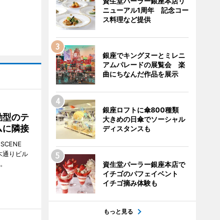
資生堂パーラー銀座本店リ
ニューアル1周年 記念コー
ス料理など提供
銀座でキングヌーとミレニ
アムパレードの展覧会 楽
曲にちなんだ作品を展示
銀座ロフトに傘800種類
動型のテ
大きめの日傘でソーシャル
ムに隣接
ディスタンスも
CENE
並木通りビル
る。
資生堂パーラー銀座本店で
イチゴのパフェイベント
イチゴ摘み体験も
もっと見る