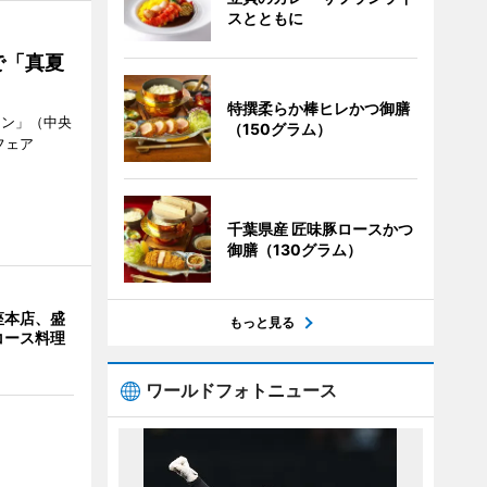
スとともに
で「真夏
特撰柔らか棒ヒレかつ御膳
ラン」（中央
（150グラム）
フェア
。
千葉県産 匠味豚ロースかつ
御膳（130グラム）
座本店、盛
もっと見る
コース料理
ワールドフォトニュース