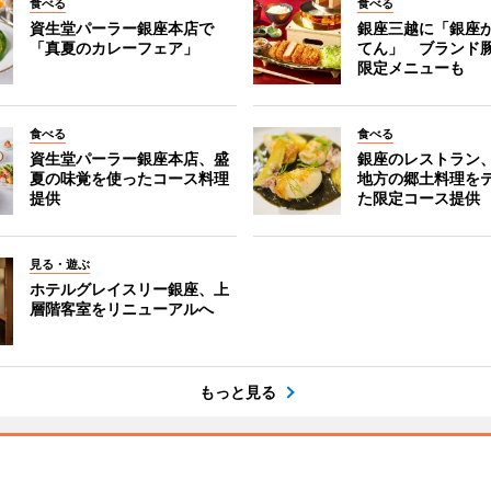
食べる
食べる
資生堂パーラー銀座本店で
銀座三越に「銀座
「真夏のカレーフェア」
てん」 ブランド
限定メニューも
食べる
食べる
資生堂パーラー銀座本店、盛
銀座のレストラン
夏の味覚を使ったコース料理
地方の郷土料理を
提供
た限定コース提供
見る・遊ぶ
ホテルグレイスリー銀座、上
層階客室をリニューアルへ
もっと見る