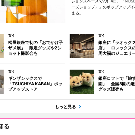
ションスペースで7月14日、「NOSE
ーズショップ）」のポップアップイ
まる。
買う
買う
松屋銀座で初の「おでかけ子
銀座に「ラオック
ザメ展」 限定グッズや2シ
店」 ロレックス
ョット撮影会も
周大福のジュエリ
買う
買う
ギンザシックスで
銀座ロフトで「旅
「TSUCHIYA KABAN」ポッ
園」 全国8園の
プアップストア
グッズ販売も
もっと見る
知る