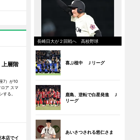
長崎日大が２回戦へ 高校野球
喜ぶ植中 Ｊリーグ
、上層階
7）が10
ロア スマ
ンする。
鹿島、逆転で白星発進 Ｊ
リーグ
あいさつされる悠仁さま
座本店でイ