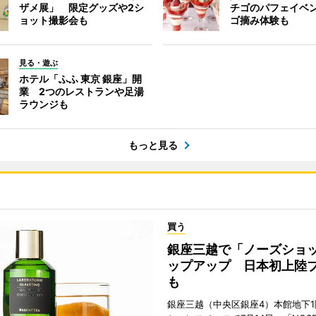
ザメ展」 限定グッズや2シ
チゴのパフェイベ
ョット撮影会も
ゴ摘み体験も
見る・遊ぶ
ホテル「ふふ 東京 銀座」開
業 2つのレストランや足湯
ラウンジも
もっと見る
買う
銀座三越で「ノーズショ
ップアップ 日本初上陸
も
銀座三越（中央区銀座4）本館地下