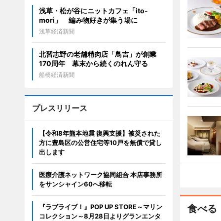
浅草・松が谷にニットカフェ「ito-
mori」 編み物好きが集う場に
浅草経済新聞
北習志野の老舗精肉店「鳥吉」が創業
170周年 幕末から続くのれん守る
船橋経済新聞
プレスリリース
【令和8年熊本地震 復興支援】被災された
方に豊島区の公営住宅等10戸を無償で貸し
出します
医療介護ネットワーク協同組合 本店事務所
をサンシャイン60へ移転
『ラブライブ！』POP UP STORE～マリン
食べる
コレクション～8月28日よりグランエンタ