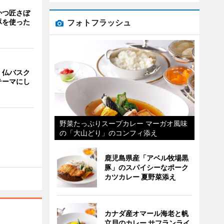
かつ匠さぼ
フォトフラッシュ
豚を使った
、仏バスク
テーマにし
野菜たっぷりスープカレー マーガオ風味
の「大山どり」のコンフィ添え
鹿児島県産「アベル牧場黒
豚」のスパイシーなポーク
カツカレー 夏野菜添え
カナダ産オマール海老と帆
立貝のカレー サフランライ