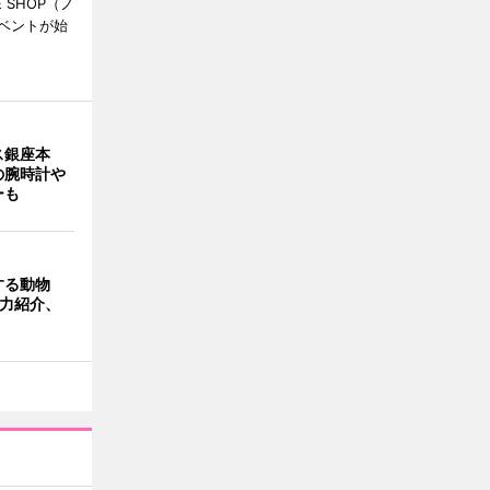
 SHOP（ノ
ベントが始
ス銀座本
の腕時計や
ーも
する動物
魅力紹介、