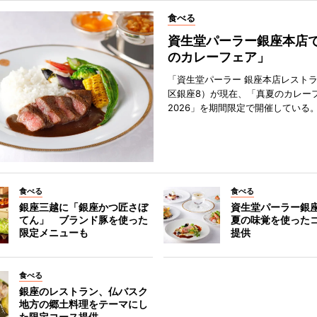
食べる
資生堂パーラー銀座本店
のカレーフェア」
「資生堂パーラー 銀座本店レスト
区銀座8）が現在、「真夏のカレー
2026」を期間限定で開催している
食べる
食べる
銀座三越に「銀座かつ匠さぼ
資生堂パーラー銀
てん」 ブランド豚を使った
夏の味覚を使った
限定メニューも
提供
食べる
銀座のレストラン、仏バスク
地方の郷土料理をテーマにし
た限定コース提供