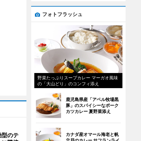
フォトフラッシュ
野菜たっぷりスープカレー マーガオ風味
の「大山どり」のコンフィ添え
鹿児島県産「アベル牧場黒
豚」のスパイシーなポーク
カツカレー 夏野菜添え
カナダ産オマール海老と帆
動型のテ
立貝のカレー サフランライ