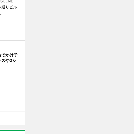
CENE
並木通りビル
る。
おでかけ子
ッズや2シ