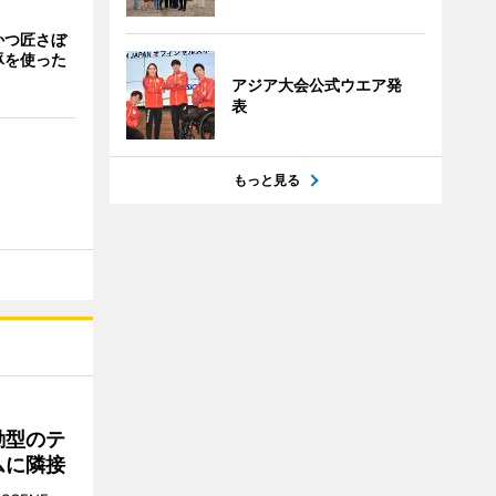
かつ匠さぼ
豚を使った
アジア大会公式ウエア発
表
もっと見る
動型のテ
ムに隣接