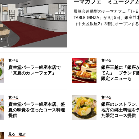
ーマカフェ ミュージア
展覧会連動型のテーマカフェ「THE S
TABLE GINZA」が9月5日、銀座
（中央区銀座2）3階にオープンす
食べる
食べる
資生堂パーラー銀座本店で
銀座三越に「銀座
「真夏のカレーフェア」
てん」 ブランド
限定メニューも
食べる
食べる
資生堂パーラー銀座本店、盛
銀座のレストラン
夏の味覚を使ったコース料理
地方の郷土料理を
提供
た限定コース提供
見る・遊ぶ