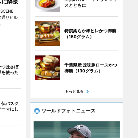
ムに隣接
スとともに
CENE
並木通りビル
る。
特撰柔らか棒ヒレかつ御膳
（150グラム）
千葉県産 匠味豚ロースかつ
かつ匠さぼ
御膳（130グラム）
豚を使った
もっと見る
、仏バスク
テーマにし
ワールドフォトニュース