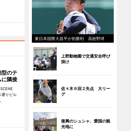
東日本国際大昌平が初勝利 高校野球
上野動物園で交通安全呼び
掛け
動型のテ
ムに隣接
佐々木６回２失点 大リー
CENE
グ
並木通りビル
る。
復興のシュシャ、愛国の観
光地に