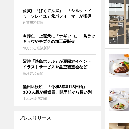
佐賀に「ばくてん屋」 「シルク・ド
ゥ・ソレイユ」元パフォーマーが指導
佐賀経済新聞
今帰仁・上運天に「ナギッコ」 島ラッ
キョウやモズクの加工品販売
やんばる経済新聞
沼津「淡島ホテル」が夏限定イベント
イラストサービスや星空観望会など
沼津経済新聞
墨田区役所、「令和8年8月8日婚」
300人超が婚姻届、開庁前から長い列
すみだ経済新聞
プレスリリース