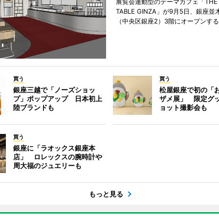
展覧会連動型のテーマカフェ「THE S
TABLE GINZA」が9月5日、銀座
（中央区銀座2）3階にオープンす
買う
買う
銀座三越で「ノーズショッ
松屋銀座で初の「
プ」ポップアップ 日本初上
ザメ展」 限定グ
陸ブランドも
ョット撮影会も
買う
銀座に「ラオックス銀座本
店」 ロレックスの腕時計や
周大福のジュエリーも
もっと見る