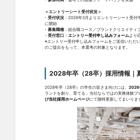
＜エントリーシート受付状況＞
-
受付状況
：2026年3月よりエントリーシート受付
に開始
-
募集職種
：総合職コース／ブランドクリエイティ
-
受付窓口
：
エントリー受付申し込みフォーム
より
※エントリー受付申し込みフォームをご送信いただ
のご提出をもって、本選考の対象となります。
2028年卒（28卒）採用情報
2028年卒（28卒）の学生の皆さま向けには、
20
ランドを創り、育てる」当社ならではの実務体験プ
び
当社採用ホームページ
にて随時更新してまいりま