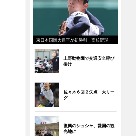
東日本国際大昌平が初勝利 高校野球
上野動物園で交通安全呼び
掛け
佐々木６回２失点 大リー
グ
復興のシュシャ、愛国の観
光地に