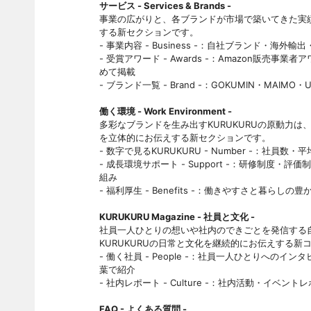
サービス - Services & Brands -
事業の広がりと、各ブランドが市場で築いてきた実
する新セクションです。
- 事業内容 - Business -：自社ブランド・
- 受賞アワード - Awards -：Amazon販
めて掲載
- ブランド一覧 - Brand -：GOKUMIN・MAIM
働く環境 - Work Environment -
多彩なブランドを生み出すKURUKURUの原動力
を立体的にお伝えする新セクションです。
- 数字で見るKURUKURU - Number -：社
- 成長環境サポート - Support -：研修制
組み
- 福利厚生 - Benefits -：働きやすさと暮ら
KURUKURU Magazine - 社員と文化 -
社員一人ひとりの想いや社内のできごとを発信する
KURUKURUの日常と文化を継続的にお伝えする新
- 働く社員 - People -：社員一人ひとりへの
葉で紹介
- 社内レポート - Culture -：社内活動・イベント
FAQ - よくある質問 -