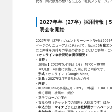
代表・関沢康寛の想いを伝える「社長メッセージ」
2027年卒（27卒）採用情報
明会を開始
2027年卒（27卒）のエントリーシート受付は20
ページのリニューアルにあわせて、新たに
5月度エ
にご興味をお持ちの学生の皆さまはぜひご参加・ご
＜オンライン会社説明会 開催概要＞
-
日時
：
【第8回】2026年5月18日（月） 18:00～19:00
※3月度・4月度に実施した回と同じ内容です。
-
形式
：オンライン（Google Meet）
-
対象
：2027年3月卒業見込みの学生
-
内容
：
- KURUKURUの事業紹介（D2C/EC事業、KURU
- 働く環境・社風のご紹介
- 選考フローのご案内
- 質疑応答（チャットでの質問も大歓迎です）ほか
-
申込方法
：
マイナビ
または
当社採用ホームページ
-
参加特典
：選考での面接フィードバックを実施