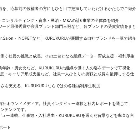
績を、応募前の候補者の方にもひと目で把握していただけるかたちでご紹介
海外輸出・コンサルティング・倉庫・民泊・M&Aの計6事業の全体像を紹介
売事業者アワード最優秀賞や寝具ブランド部門三冠など、各ブランドの受賞実績をまと
O・Ur.Salon・INOPETなど、KURUKURUが展開する自社ブランドを一覧で紹介
は、働く社員の挑戦と成長。その土台となる組織データ・育成支援・福利厚生
員数・平均年齢・男女比など、KURUKURUの組織や働く人の姿をデータで可視化
度・評価制度・キャリア形成支援など、社員一人ひとりの挑戦と成長を後押しする仕
しの豊かさを支える、KURUKURUならではの各種福利厚生制度
自社オウンドメディア。社員インタビュー連載と社内レポートを通じて、
コンテンツです。
インタビュー連載。仕事観・入社理由・KURUKURUを選んだ背景などを率直な言
レポート