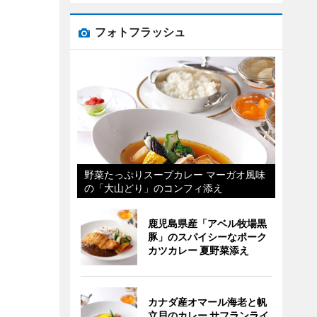
フォトフラッシュ
野菜たっぷりスープカレー マーガオ風味
の「大山どり」のコンフィ添え
鹿児島県産「アベル牧場黒
豚」のスパイシーなポーク
カツカレー 夏野菜添え
カナダ産オマール海老と帆
立貝のカレー サフランライ