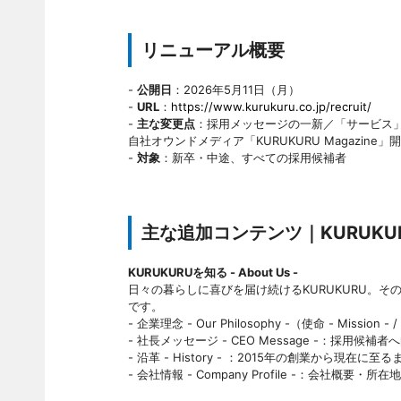
リニューアル概要
-
公開日
：2026年5月11日（月）
-
URL
：
https://www.kurukuru.co.jp/recruit/
-
主な変更点
：採用メッセージの一新／「サービス」
自社オウンドメディア「KURUKURU Magazine」
-
対象
：新卒・中途、すべての採用候補者
主な追加コンテンツ｜KURUKUR
KURUKURUを知る - About Us -
日々の暮らしに喜びを届け続けるKURUKURU。
です。
- 企業理念 - Our Philosophy -（使命 - Mission - 
- 社長メッセージ - CEO Message -：採用
- 沿革 - History - ：2015年の創業から
- 会社情報 - Company Profile -：会