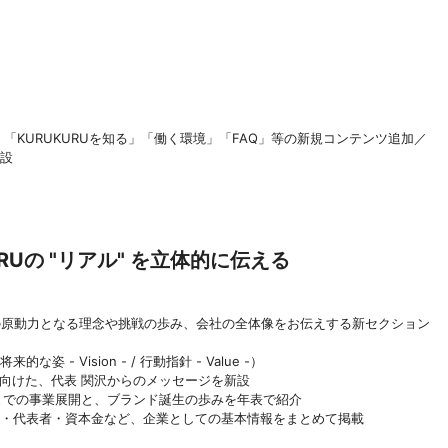
「KURUKURUを知る」「働く環境」「FAQ」等の新規コンテンツ追加／
開設
Uの "リアル" を立体的に伝える
その原動力となる理念や挑戦の歩み、会社の全体像をお伝えする新セクション
/ 将来的な姿 - Vision - / 行動指針 - Value -）
候補者へ向けた、代表 関沢からのメッセージを新設
現在に至るまでの事業展開と、ブランド誕生の歩みを年表で紹介
社概要・所在地・代表者・資本金など、企業としての基本情報をまとめて掲載