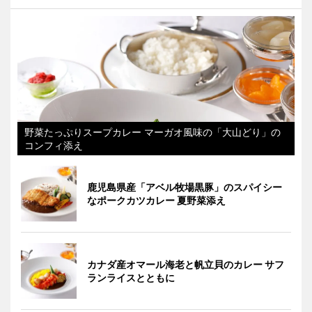
野菜たっぷりスープカレー マーガオ風味の「大山どり」の
コンフィ添え
鹿児島県産「アベル牧場黒豚」のスパイシー
なポークカツカレー 夏野菜添え
カナダ産オマール海老と帆立貝のカレー サフ
ランライスとともに