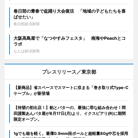
春日部の豊春で盆踊り大会復活 「地域の子どもたちを喜
ばせたい」
春日部経済新聞
大阪高島屋で「なつやすみフェスタ」 南海やPeachとコ
ラボ
なんば経済新聞
プレスリリース／東京都
【新商品】省スペースでスマートに収まる「巻き取り式Type-C
ケーブル」が新登場
【待望の初出店！】餡とバターの、最強に罪な組み合わせ！岡
田謹製あんバタ屋が8月17日(月)より、イクスピアリ(R)に期間
限定オープン。
1gでも箱を軽く。最薄0.9mm段ボールと超軽量80g中芯を採用