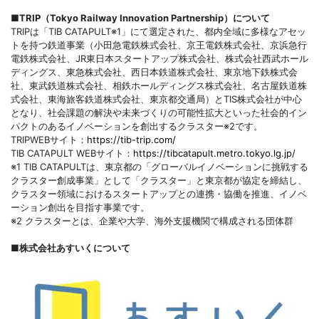
■TRIP（Tokyo Railway Innovation Partnership）について
TRIPは「TIB CATAPULT※1」にて選定された、都内全域に多様なアセッ
トを持つ鉄道事業（小田急電鉄株式会社、京王電鉄株式会社、京浜急行
電鉄株式会社、JR東日本スタートアップ株式会社、株式会社西武ホール
ディングス、東急株式会社、西日本鉄道株式会社、東京地下鉄株式会
社、東武鉄道株式会社、相鉄ホールディングス株式会社、名古屋鉄道株
式会社、東海旅客鉄道株式会社、東京都交通局）とTIS株式会社が中心
となり、社会課題の解決や未来づくりの可能性拡大といった社会的イン
パクトのあるイノベーションを創出するクラスター※2です。
TRIPWEBサイト：
https://tib-trip.com/
TIB CATAPULT WEBサイト：
https://tibcatapult.metro.tokyo.lg.jp/
※1 TIB CATAPULTは、東京都の「グローバルイノベーションに挑戦する
クラスター創成事業」として「クラスター」と東京都が協定を締結し、
クラスター領域におけるスタートアップとの連携・協働を推進、イノベ
ーション創出を目指す事業です。
※2 クラスターとは、企業や大学、海外支援機関で構成される団体群
■株式会社あすいくについて