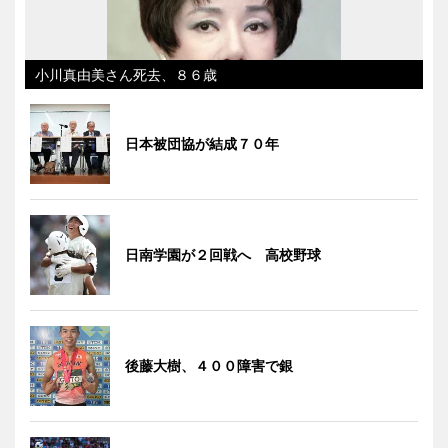
小川真由美さん死去、８６歳
日本被団協が結成７０年
日南学園が２回戦へ 高校野球
後藤大樹、４００障害で銀