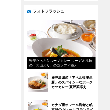
フォトフラッシュ
野菜たっぷりスープカレー マーガオ風味
の「大山どり」のコンフィ添え
鹿児島県産「アベル牧場黒
豚」のスパイシーなポーク
カツカレー 夏野菜添え
カナダ産オマール海老と帆
立貝のカレー サフランライ