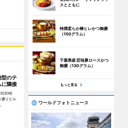
スとともに
特撰柔らか棒ヒレかつ御膳
（150グラム）
千葉県産 匠味豚ロースかつ
御膳（130グラム）
動型のテ
ムに隣接
もっと見る
CENE
並木通りビル
ワールドフォトニュース
る。