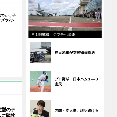
おでかけ子
ッズや2シ
Ｐ１哨戒機、ジブチへ出発
在日米軍が支援物資輸送
プロ野球・日本ハム１―０
楽天
動型のテ
内閣・党人事、説明避ける
ムに隣接