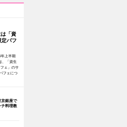
位は「資
限定パフ
6年上半期
は、「資生
カフェ」のサ
パフェにつ
東京銀座で
ンチ料理教