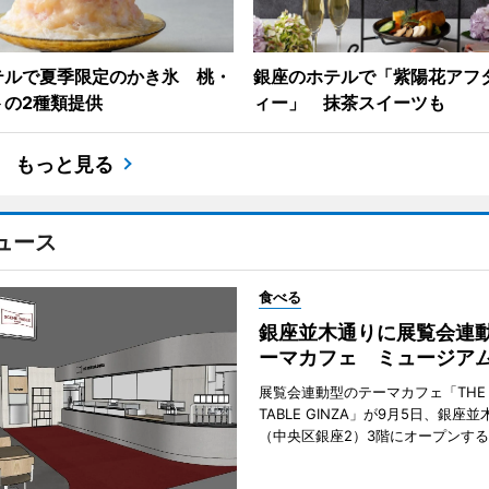
テルで夏季限定のかき氷 桃・
銀座のホテルで「紫陽花アフ
トの2種類提供
ィー」 抹茶スイーツも
もっと見る
ュース
食べる
銀座並木通りに展覧会連
ーマカフェ ミュージア
展覧会連動型のテーマカフェ「THE S
TABLE GINZA」が9月5日、銀座
（中央区銀座2）3階にオープンす