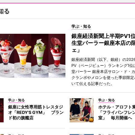
知る
学ぶ・知る
銀座経済新聞上半期PV1
生堂パーラー銀座本店の
ェ」
銀座経済新聞（以下、銀経）の202
PV（ページビュー）ランキング1位
堂パーラー 銀座本店サロン・ド・
クランボやメロンを使った季節限定
いて伝える記事だった。
学ぶ・知る
学ぶ・知る
銀座に女性専用筋トレスタジ
ホテル・アロフト
オ「REDY'S GYM」 ブラン
「フライパンフレ
ド初の旗艦店
室」 毎月開催へ