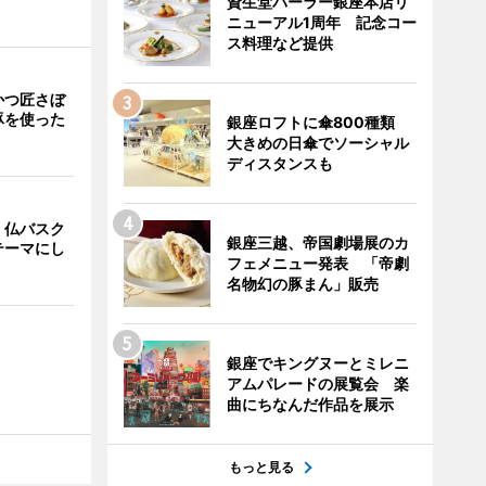
資生堂パーラー銀座本店リ
ニューアル1周年 記念コー
ス料理など提供
かつ匠さぼ
豚を使った
銀座ロフトに傘800種類
大きめの日傘でソーシャル
ディスタンスも
、仏バスク
銀座三越、帝国劇場展のカ
テーマにし
フェメニュー発表 「帝劇
名物幻の豚まん」販売
銀座でキングヌーとミレニ
アムパレードの展覧会 楽
曲にちなんだ作品を展示
もっと見る