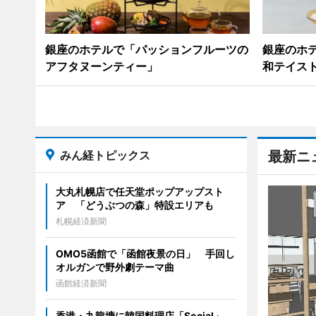
銀座のホテルで「パッションフルーツの
銀座のホ
アフタヌーンティー」
和テイス
みん経トピックス
最新ニ
大丸札幌店で任天堂ポップアップスト
ア 「どうぶつの森」特設エリアも
札幌経済新聞
OMO5函館で「函館夜景の日」 手回し
オルガンで野外劇テーマ曲
函館経済新聞
香港・九龍塘に韓国料理店「Social」