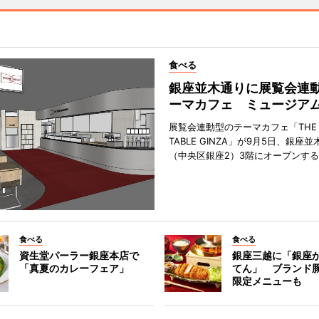
食べる
銀座並木通りに展覧会連
ーマカフェ ミュージア
展覧会連動型のテーマカフェ「THE S
TABLE GINZA」が9月5日、銀座
（中央区銀座2）3階にオープンす
食べる
食べる
資生堂パーラー銀座本店で
銀座三越に「銀座
「真夏のカレーフェア」
てん」 ブランド
限定メニューも