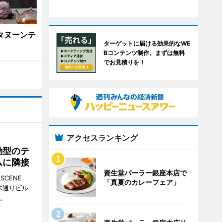
タヌーンテ
ターゲットに届ける効果的なWE
Bコンテンツ制作。まずは無料
でお見積りを！
アクセスランキング
動型のテ
ムに隣接
資生堂パーラー銀座本店で
CENE
「真夏のカレーフェア」
並木通りビル
る。