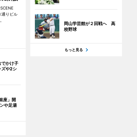
CENE
並木通りビル
る。
岡山学芸館が２回戦へ 高
校野球
もっと見る
おでかけ子
ッズや2シ
 銀座」開
ランや足湯