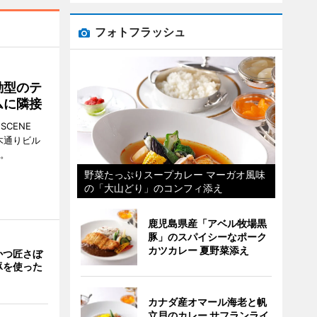
フォトフラッシュ
動型のテ
ムに隣接
CENE
並木通りビル
る。
野菜たっぷりスープカレー マーガオ風味
の「大山どり」のコンフィ添え
鹿児島県産「アベル牧場黒
豚」のスパイシーなポーク
カツカレー 夏野菜添え
かつ匠さぼ
豚を使った
カナダ産オマール海老と帆
立貝のカレー サフランライ