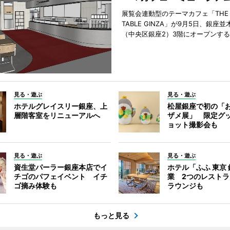
展覧会連動型のテーマカフェ「THE S
TABLE GINZA」が9月5日、銀座
（中央区銀座2）3階にオープンす
見る・遊ぶ
見る・遊ぶ
ホテルグレイスリー銀座、上
松屋銀座で初の「
層階客室をリニューアルへ
ザメ展」 限定グ
ョット撮影会も
見る・遊ぶ
見る・遊ぶ
資生堂パーラー銀座本店でイ
ホテル「ふふ 東京
チゴのパフェイベント イチ
業 2つのレスト
ゴ摘み体験も
ラウンジも
もっと見る