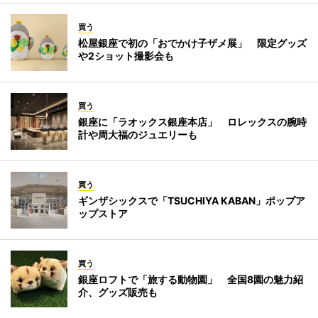
買う
松屋銀座で初の「おでかけ子ザメ展」 限定グッズ
や2ショット撮影会も
買う
銀座に「ラオックス銀座本店」 ロレックスの腕時
計や周大福のジュエリーも
買う
ギンザシックスで「TSUCHIYA KABAN」ポップア
ップストア
買う
銀座ロフトで「旅する動物園」 全国8園の魅力紹
介、グッズ販売も