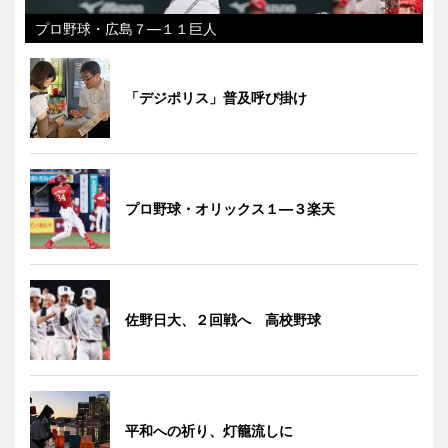
プロ野球・広島７―１１巨人
「デジポリス」普及呼び掛け
プロ野球・オリックス１―３楽天
佐野日大、２回戦へ 高校野球
平和への祈り、灯籠流しに