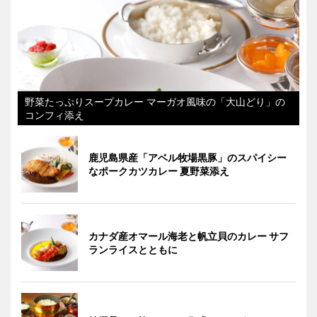
野菜たっぷりスープカレー マーガオ風味の「大山どり」の
コンフィ添え
鹿児島県産「アベル牧場黒豚」のスパイシー
なポークカツカレー 夏野菜添え
カナダ産オマール海老と帆立貝のカレー サフ
ランライスとともに