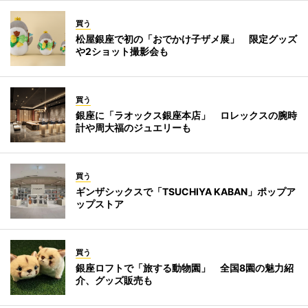
買う
松屋銀座で初の「おでかけ子ザメ展」 限定グッズ
や2ショット撮影会も
買う
銀座に「ラオックス銀座本店」 ロレックスの腕時
計や周大福のジュエリーも
買う
ギンザシックスで「TSUCHIYA KABAN」ポップア
ップストア
買う
銀座ロフトで「旅する動物園」 全国8園の魅力紹
介、グッズ販売も