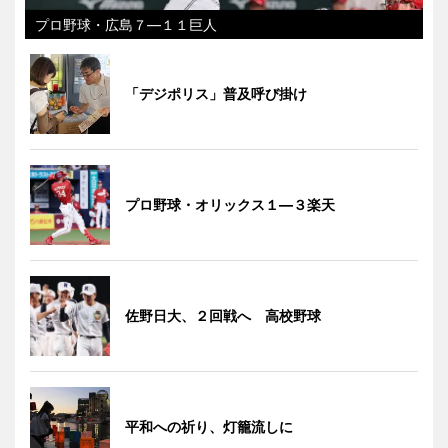
プロ野球・広島７―１１巨人
「デジポリス」普及呼び掛け
プロ野球・オリックス１―３楽天
佐野日大、２回戦へ 高校野球
平和への祈り、灯籠流しに