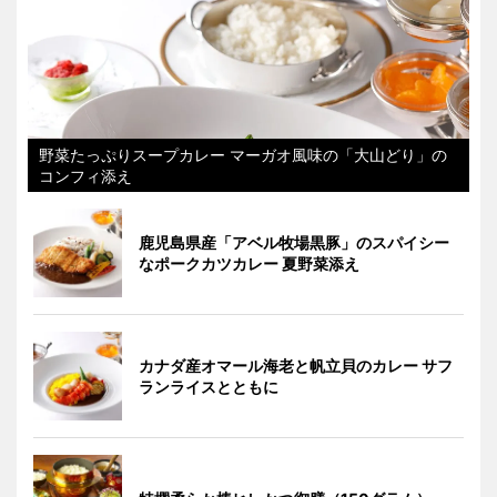
野菜たっぷりスープカレー マーガオ風味の「大山どり」の
コンフィ添え
鹿児島県産「アベル牧場黒豚」のスパイシー
なポークカツカレー 夏野菜添え
カナダ産オマール海老と帆立貝のカレー サフ
ランライスとともに