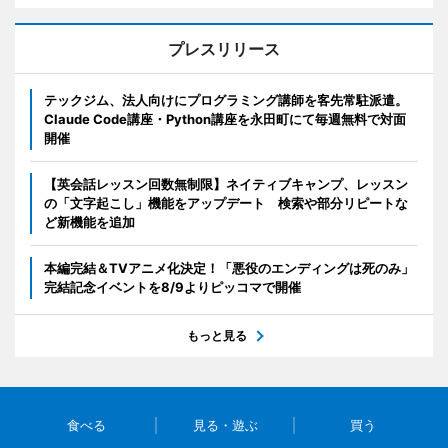
プレスリリース
テックジム、法人向けにプログラミング講師を客先常駐派遣。
Claude Code講座・Python講座を永田町にて毎週無料で対面
開催
【英会話レッスン回数無制限】ネイティブキャンプ、レッスン
の「文字起こし」機能をアップデート 検索や部分リピートな
ど新機能を追加
本編完結＆TVアニメ化決定！「悪役のエンディングは死のみ」
完結記念イベントを8/9よりピッコマで開催
もっと見る
食べる
見る・遊ぶ
買う