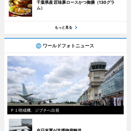
千葉県産 匠味豚ロースかつ御膳（130グラ
ム）
もっと見る
ワールドフォトニュース
Ｐ１哨戒機、ジブチへ出発
在日米軍が支援物資輸送