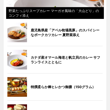
野菜たっぷりスープカレー マーガオ風味の「大山どり」の
コンフィ添え
鹿児島県産「アベル牧場黒豚」のスパイシー
なポークカツカレー 夏野菜添え
カナダ産オマール海老と帆立貝のカレー サフ
ランライスとともに
特撰柔らか棒ヒレかつ御膳（150グラム）