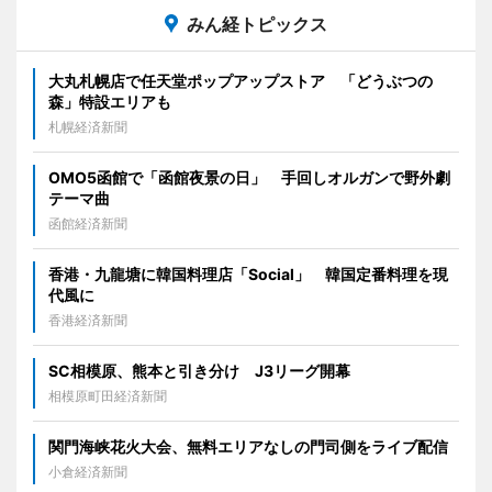
みん経トピックス
大丸札幌店で任天堂ポップアップストア 「どうぶつの
森」特設エリアも
札幌経済新聞
OMO5函館で「函館夜景の日」 手回しオルガンで野外劇
テーマ曲
函館経済新聞
香港・九龍塘に韓国料理店「Social」 韓国定番料理を現
代風に
香港経済新聞
SC相模原、熊本と引き分け J3リーグ開幕
相模原町田経済新聞
関門海峡花火大会、無料エリアなしの門司側をライブ配信
小倉経済新聞