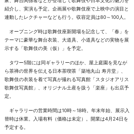
家、舞台関係者などが登壇して歌舞伎や日本文化の魅力を
紹介し、実演も予定。企画展や歌舞伎座で上映中の演目と
連動したレクチャーなども行う。収容定員は80～100人。
オープニング時は歌舞伎座新開場を記念して、「春」を
テーマに豪華な舞台衣装、大道具、小道具などの実物を展
示する「歌舞伎の美（仮）」を予定。
タワー5階には同ギャラリーのほか、屋上庭園を見なが
ら茶禅の世界を伝える日本茶喫茶「築地丸山 寿月堂」、
歌舞伎の衣装を着て写真が撮れる写真館「スタジオアリス
歌舞伎写真館」、オリジナル土産を扱う「楽座」も出店予
定。
ギャラリーの営業時間は10時～18時。年末年始、展示入
替時は休業。入場有料（価格は未定）。開業は4月24日を
予定する。